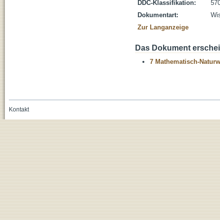
DDC-Klassifikation:
570
Dokumentart:
Wis
Zur Langanzeige
Das Dokument erschein
7 Mathematisch-Naturwi
Kontakt