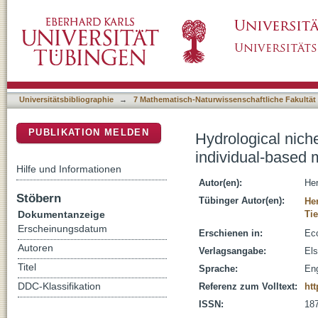
Hydrological niche segregation of plant functi
DSpace Repositorium (Manakin basiert)
Universitätsbibliographie
→
7 Mathematisch-Naturwissenschaftliche Fakultät
PUBLIKATION MELDEN
Hydrological niche
individual-based 
Hilfe und Informationen
Autor(en):
Her
Stöbern
Tübinger Autor(en):
He
Dokumentanzeige
Tie
Erscheinungsdatum
Erschienen in:
Eco
Autoren
Verlagsangabe:
Els
Titel
Sprache:
Eng
DDC-Klassifikation
Referenz zum Volltext:
htt
ISSN:
18