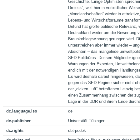
Geschichte. Einige Optimisten spreche
Dreieck“, weil hier in vorbildlicher Wei
„Mondlandschaften“ wieder in attraktive
Lebens- und Wirtschaftsräume transfor
Befund hat große politische Relevanz, w
Deutschland weiter um die Bewertung 
Braunkohlegewinnung gerungen wird. D
unterstreichen aber immer wieder – unge
Absichten – das mangelnde umweltpoli
SED-Politbüros. Dessen Mitglieder ignor
Warnungen der Experten, Umweltbelange
endlich mit der notwendigen Handlungs
Es wird deshalb darauf hingewiesen, d
gegen das SED-Regime sicher nicht oh
der „dicken Luft“ betroffenen Leipzig be
einen Zusammenhang zwischen der zug
Lage in der DDR und ihrem Ende durcha
dc.language.iso
de
dc.publisher
Universität Tübingen
dc.rights
ubt-podok