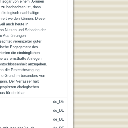
n sogar von einem „Grünen
se zu beobachten ist, dass
, ökologisch nachhaltige
miert werden können. Dieser
eil auch heute in
von Nutzen und Schaden der
ie Ausführungen
achtet vereinzelter guter
tische Engagement des
ierten die eindringlichen
 als ernsthafte Anliegen
entschlossenheit anzugehen.
ass die Protestbewegung
ne Grund im besonders von
gann. Der Verfasser hält
espitzten ökologischen
us für denkbar.
de_DE
de_DE
de_DE