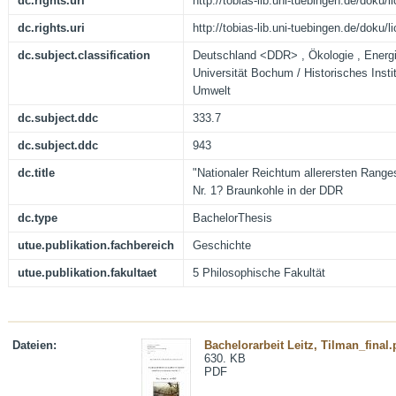
dc.rights.uri
http://tobias-lib.uni-tuebingen.de/doku
dc.rights.uri
http://tobias-lib.uni-tuebingen.de/doku
dc.subject.classification
Deutschland <DDR> , Ökologie , Energie
Universität Bochum / Historisches Insti
Umwelt
dc.subject.ddc
333.7
dc.subject.ddc
943
dc.title
"Nationaler Reichtum allerersten Rang
Nr. 1? Braunkohle in der DDR
dc.type
BachelorThesis
utue.publikation.fachbereich
Geschichte
utue.publikation.fakultaet
5 Philosophische Fakultät
Dateien:
Bachelorarbeit Leitz, Tilman_final.
630. KB
PDF