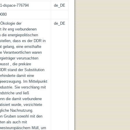
:21-dspace-776794
de_DE
9080
 Ökologie der
de_DE
t ihr eng verbundenen
 die energiepolitischen
tellen, dass es der DDR in
t gelang, eine ernsthafte
ie Verantwortlichen waren
gieträger verursachten
usst , die prekäre
 DDR stand der Substitution
rhinderte damit eine
ieerzeugung. Im Mittelpunkt
ndustrie. Sie verschlang mit
dstriche und ließ
enn die damit verbundene
siert wurde, verzichtete
gliche Nachnutzung.
hen Gruben sowohl mit den
ten als auch mit
d westeuropäischem Müll, um