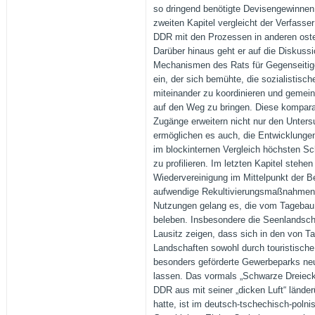
so dringend benötigte Devisengewinnen 
zweiten Kapitel vergleicht der Verfasse
DDR mit den Prozessen in anderen ost
Darüber hinaus geht er auf die Diskuss
Mechanismen des Rats für Gegenseitig
ein, der sich bemühte, die sozialistisc
miteinander zu koordinieren und gem
auf den Weg zu bringen. Diese kompara
Zugänge erweitern nicht nur den Unter
ermöglichen es auch, die Entwicklunge
im blockinternen Vergleich höchsten Sc
zu profilieren. Im letzten Kapitel stehe
Wiedervereinigung im Mittelpunkt der B
aufwendige Rekultivierungsmaßnahmen
Nutzungen gelang es, die vom Tagebau
beleben. Insbesondere die Seenlandscha
Lausitz zeigen, dass sich in den von T
Landschaften sowohl durch touristische
besonders geförderte Gewerbeparks neu
lassen. Das vormals „Schwarze Dreieck
DDR aus mit seiner „dicken Luft“ länder
hatte, ist im deutsch-tschechisch-polni