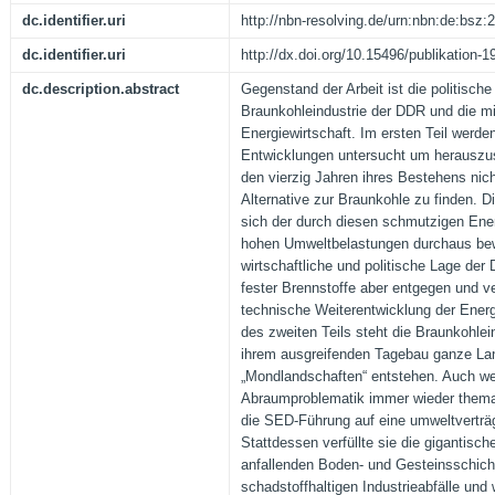
dc.identifier.uri
http://nbn-resolving.de/urn:nbn:de:bsz
dc.identifier.uri
http://dx.doi.org/10.15496/publikation-1
dc.description.abstract
Gegenstand der Arbeit ist die politische
Braunkohleindustrie der DDR und die mi
Energiewirtschaft. Im ersten Teil werden
Entwicklungen untersucht um herauszus
den vierzig Jahren ihres Bestehens nich
Alternative zur Braunkohle zu finden. D
sich der durch diesen schmutzigen Ener
hohen Umweltbelastungen durchaus bew
wirtschaftliche und politische Lage der
fester Brennstoffe aber entgegen und ve
technische Weiterentwicklung der Energ
des zweiten Teils steht die Braunkohlei
ihrem ausgreifenden Tagebau ganze Lan
„Mondlandschaften“ entstehen. Auch w
Abraumproblematik immer wieder themati
die SED-Führung auf eine umweltverträ
Stattdessen verfüllte sie die gigantisc
anfallenden Boden- und Gesteinsschich
schadstoffhaltigen Industrieabfälle un