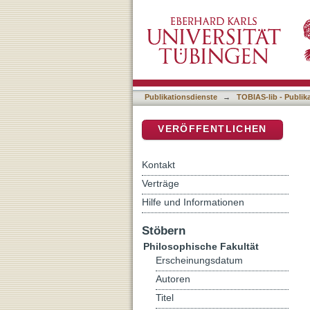
"Nationaler Reichtum all
DSpace Repositorium (Manakin b
DDR
Publikationsdienste
→
TOBIAS-lib - Publik
VERÖFFENTLICHEN
Kontakt
Verträge
Hilfe und Informationen
Stöbern
Philosophische Fakultät
Erscheinungsdatum
Autoren
Titel