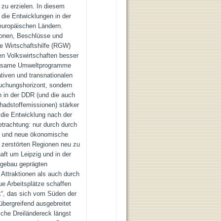
zu erzielen. In diesem
r die Entwicklungen in der
europäischen Ländern.
ionen, Beschlüsse und
e Wirtschaftshilfe (RGW)
hen Volkswirtschaften besser
einsame Umweltprogramme
tiven und transnationalen
suchungshorizont, sondern
n in der DDR (und die auch
hadstoffemissionen) stärker
n die Entwicklung nach der
etrachtung: nur durch durch
 und neue ökonomische
 zerstörten Regionen neu zu
ft um Leipzig und in der
agebau geprägten
 Attraktionen als auch durch
e Arbeitsplätze schaffen
“, das sich vom Süden der
übergreifend ausgebreitet
sche Dreiländereck längst