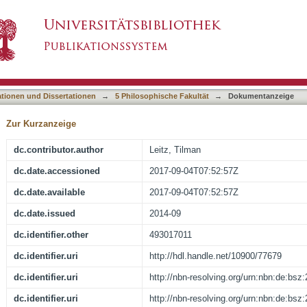
erersten Ranges" oder Umweltverschmutzer Nr. 
asiert)
ationen und Dissertationen
→
5 Philosophische Fakultät
→
Dokumentanzeige
Zur Kurzanzeige
dc.contributor.author
Leitz, Tilman
dc.date.accessioned
2017-09-04T07:52:57Z
dc.date.available
2017-09-04T07:52:57Z
dc.date.issued
2014-09
dc.identifier.other
493017011
dc.identifier.uri
http://hdl.handle.net/10900/77679
dc.identifier.uri
http://nbn-resolving.org/urn:nbn:de:bs
dc.identifier.uri
http://nbn-resolving.org/urn:nbn:de:bs