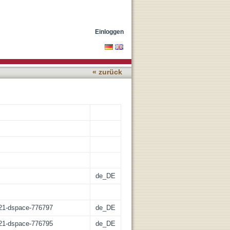
1? Braunkohle in der
Einloggen
« zurück
de_DE
z:21-dspace-776797
de_DE
z:21-dspace-776795
de_DE