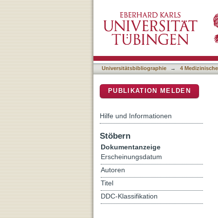
Carfilzomib-dexamethason
DSpace Repositorium (Manakin b
myeloma by cytogenetic 
Universitätsbibliographie
→
4 Medizinische
PUBLIKATION MELDEN
Hilfe und Informationen
Stöbern
Dokumentanzeige
Erscheinungsdatum
Autoren
Titel
DDC-Klassifikation