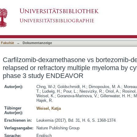
e vs bortezomib-dexamethasone in relapsed or 
asiert)
risk in the phase 3 study ENDEAVOR
 Fakultät
→
Dokumentanzeige
Carfilzomib-dexamethasone vs bortezomib-d
relapsed or refractory multiple myeloma by cyt
phase 3 study ENDEAVOR
Autor(en):
Chng, W-J
;
Goldschmidt, H.
;
Dimopoulos, M. A.
;
Moreau
T.
;
Ludwig, H.
;
Pour, L.
;
Niesvizky, R.
;
Oriol, A.
;
Rosinol,
Weisel, K.
;
Goranova-Marinova, V.
;
Gillenwater, H. H.
;
M
Hajek, R.
Tübinger
Weisel, Katja
Autor(en):
Erschienen in:
Leukemia (2017), Bd. 31, H. 6, S. 1368-1374
Verlagsangabe:
Nature Publishing Group
Sprache:
Englisch