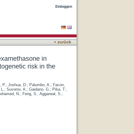
refractory multiple
Einloggen
« zurück
examethasone in
ogenetic risk in the
, P.
;
Joshua, D.
;
Palumbo, A.
;
Facon,
 L.
;
Suvorov, A.
;
Gaidano, G.
;
Pika, T.
;
ohamed, N.
;
Feng, S.
;
Aggarwal, S.
;