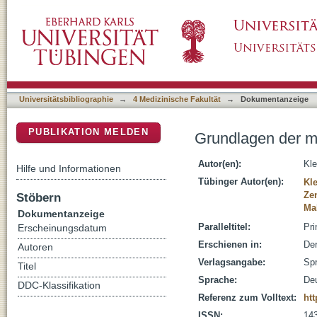
Grundlagen der malignen Transformation
DSpace Repositorium (Manakin basiert)
Universitätsbibliographie
→
4 Medizinische Fakultät
→
Dokumentanzeige
PUBLIKATION MELDEN
Grundlagen der m
Autor(en):
Kle
Hilfe und Informationen
Tübinger Autor(en):
Kle
Ze
Stöbern
Mal
Dokumentanzeige
Paralleltitel:
Pri
Erscheinungsdatum
Erschienen in:
Der
Autoren
Verlagsangabe:
Spr
Titel
Sprache:
De
DDC-Klassifikation
Referenz zum Volltext:
htt
ISSN:
14