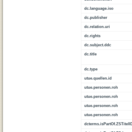
dc.language.iso
dc.publisher
dc.relation.uri
dc.rights
dc.subject.ddc
dc.title
dc.type
utue.quellen.id
utue.personen.roh
utue.personen.roh
utue.personen.roh
utue.personen.roh
dcterms.isPartOf.ZSTitelI