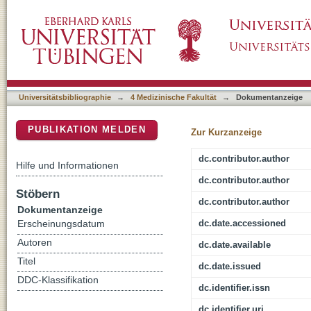
MRI parametric monitoring of biological therap
DSpace Repositorium (Manakin basiert)
Universitätsbibliographie
→
4 Medizinische Fakultät
→
Dokumentanzeige
PUBLIKATION MELDEN
Zur Kurzanzeige
dc.contributor.author
Hilfe und Informationen
dc.contributor.author
Stöbern
dc.contributor.author
Dokumentanzeige
dc.date.accessioned
Erscheinungsdatum
Autoren
dc.date.available
Titel
dc.date.issued
DDC-Klassifikation
dc.identifier.issn
dc.identifier.uri