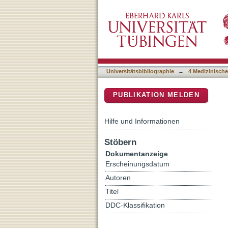
Radiation dose reduction i
DSpace Repositorium (Manakin b
Universitätsbibliographie
→
4 Medizinische
PUBLIKATION MELDEN
Hilfe und Informationen
Stöbern
Dokumentanzeige
Erscheinungsdatum
Autoren
Titel
DDC-Klassifikation