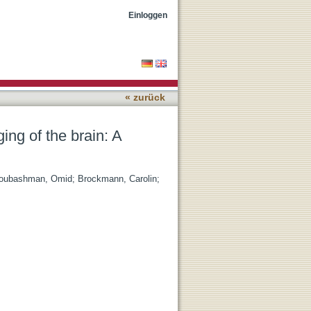
 the literature
Einloggen
« zurück
ing of the brain: A
oubashman, Omid
;
Brockmann, Carolin
;