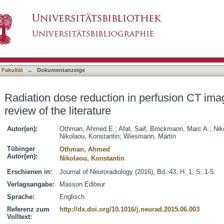
n perfusion CT imaging of the brain: A review of
asiert)
 Fakultät
→
Dokumentanzeige
Radiation dose reduction in perfusion CT imag
review of the literature
Autor(en):
Othman, Ahmed E.
;
Afat, Saif
;
Brockmann, Marc A.
;
Nik
Nikolaou, Konstantin
;
Wiesmann, Martin
Tübinger
Othman, Ahmed
Autor(en):
Nikolaou, Konstantin
Erschienen in:
Journal of Neuroradiology (2016), Bd. 43, H. 1, S. 1-5
Verlagsangabe:
Masson Editeur
Sprache:
Englisch
Referenz zum
http://dx.doi.org/10.1016/j.neurad.2015.06.003
Volltext: