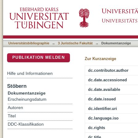
Gerechte Verteilung von Sicherheit in der Stad
DSpace Repositorium (Manakin basiert)
Universitätsbibliographie
→
3 Juristische Fakultät
→
Dokumentanzeige
PUBLIKATION MELDEN
Zur Kurzanzeige
dc.contributor.author
Hilfe und Informationen
dc.date.accessioned
Stöbern
dc.date.available
Dokumentanzeige
dc.date.issued
Erscheinungsdatum
Autoren
dc.identifier.uri
Titel
dc.language.iso
DDC-Klassifikation
dc.rights
dc.title