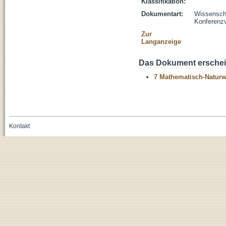
Klassifikation:
Dokumentart:
Wissenscha
Konferenzv
Zur
Langanzeige
Das Dokument erschein
7 Mathematisch-Naturwi
Kontakt