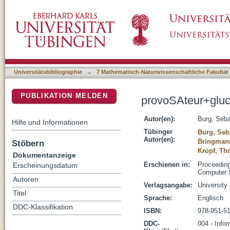
provoSAteur+glucose
DSpace Repositorium (Manakin basiert)
Universitätsbibliographie
→
7 Mathematisch-Naturwissenschaftliche Fakultät
PUBLIKATION MELDEN
provoSAteur+glu
Autor(en):
Burg, Seba
Hilfe und Informationen
Tübinger
Burg, Seb
Autor(en):
Bringmann
Stöbern
Kropf, T
Dokumentanzeige
Erschienen in:
Proceeding
Erscheinungsdatum
Computer S
Autoren
Verlagsangabe:
University
Titel
Sprache:
Englisch
DDC-Klassifikation
ISBN:
978-951-51
DDC-
004 - Infor