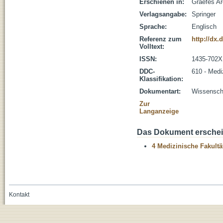
Erschienen in:
Graefes Ar
Verlagsangabe:
Springer
Sprache:
Englisch
Referenz zum
http://dx.
Volltext:
ISSN:
1435-702X
DDC-
610 - Medi
Klassifikation:
Dokumentart:
Wissenscha
Zur
Langanzeige
Das Dokument erschein
4 Medizinische Fakultä
Kontakt