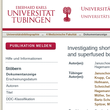
Investigating short-term toxicity of melphala
DSpace Repositorium (Manakin basiert)
retina
Universitätsbibliographie
→
4 Medizinische Fakultät
→
Dokumentanzeige
PUBLIKATION MELDEN
Investigating shor
and superfused bo
Hilfe und Informationen
Autor(en):
Januschow
Hagemann,
Stöbern
Tübinger
Januschow
Dokumentanzeige
Autor(en):
Krupp, Ca
Erscheinungsdatum
Hofmann, 
Autoren
Schnichel
Hagemann,
Titel
Müller, Se
DDC-Klassifikation
Bartz-Schm
Spitzer, 