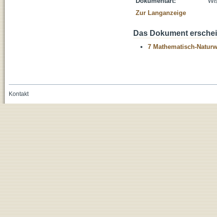
Dokumentart:
Wis
Zur Langanzeige
Das Dokument erschein
7 Mathematisch-Naturwi
Kontakt