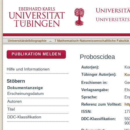
Proboscidea
DSpace Repositorium (Manakin basiert)
Universitätsbibliographie
→
7 Mathematisch-Naturwissenschaftliche Fakultät
PUBLIKATION MELDEN
Proboscidea
Autor(en):
Kon
Hilfe und Informationen
Tübinger Autor(en):
Ko
Stöbern
Erschienen in:
Geo
Dokumentanzeige
Verlagsangabe:
Els
Erscheinungsdatum
Sprache:
Eng
Autoren
Referenz zum Volltext:
htt
Titel
ISSN:
17
DDC-Klassifikation
DDC-Klassifikation:
55
900