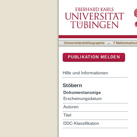
An Observational Case St
DSpace Repositorium (Manakin b
Particle Formation
Universitätsbibliographie
→
7 Mathematisc
PUBLIKATION MELDEN
Hilfe und Informationen
Stöbern
Dokumentanzeige
Erscheinungsdatum
Autoren
Titel
DDC-Klassifikation