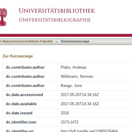
udy on the Influence of Atmospheric Boundar
asiert)
h-Naturwissenschaftliche Fakultät
→
Dokumentanzeige
Zur Kurzanzeige
dc.contributor.author
Platis, Andreas
dc.contributor.author
Wildmann, Norman
dc.contributor.author
Bange, Jens
dc.date.accessioned
2017-05-26T14:34:16Z
dc.date.available
2017-05-26T14:34:16Z
dc.date.issued
2016
dc.identifier.issn
1573-1472
dc.identifier.uri
http://hdl.handle.net/10900/76464