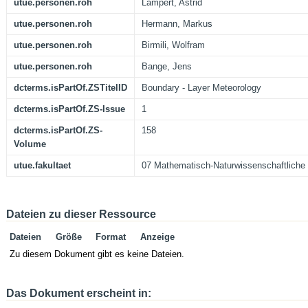
utue.personen.roh
Lampert, Astrid
utue.personen.roh
Hermann, Markus
utue.personen.roh
Birmili, Wolfram
utue.personen.roh
Bange, Jens
dcterms.isPartOf.ZSTitelID
Boundary - Layer Meteorology
dcterms.isPartOf.ZS-Issue
1
dcterms.isPartOf.ZS-
158
Volume
utue.fakultaet
07 Mathematisch-Naturwissenschaftliche 
Dateien zu dieser Ressource
Dateien
Größe
Format
Anzeige
Zu diesem Dokument gibt es keine Dateien.
Das Dokument erscheint in: