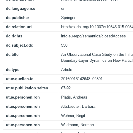
dc.language.iso
en
dc.publisher
Springer
dc.relation.uri
http://dx.doi.org/10.1007/s10546-015-008
dc.rights
info:eu-repo/semantics/closedAccess
dc.subject.ddc
550
dc.title
An Observational Case Study on the Infl
Boundary-Layer Dynamics on New Particl
dc.type
Article
utue.quellen.id
20160915142648_02391
utue.publikation.seiten
67-92
utue.personen.roh
Platis, Andreas
utue.personen.roh
Altstaedter, Barbara
utue.personen.roh
Wehner, Birgit
utue.personen.roh
Wildmann, Norman