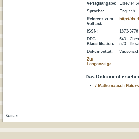
Verlagsangabe:
Elsevier S
Sprache:
Englisch
Referenz zum
http://dx.
Volltext:
ISSN:
1873-3778
DDC-
540 - Che
Klassifikation:
570 - Biow
Dokumentart:
Wissenscha
Zur
Langanzeige
Das Dokument erschein
7 Mathematisch-Naturwi
Kontakt