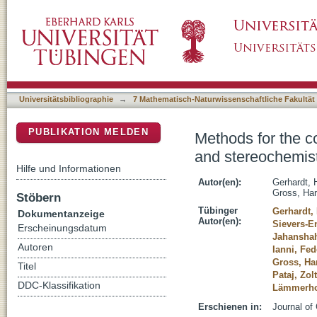
Methods for the comprehensive structural eluc
DSpace Repositorium (Manakin basiert)
lipopeptides
Universitätsbibliographie
→
7 Mathematisch-Naturwissenschaftliche Fakultät
PUBLIKATION MELDEN
Methods for the co
and stereochemist
Hilfe und Informationen
Autor(en):
Gerhardt, 
Gross, Har
Stöbern
Tübinger
Gerhardt,
Dokumentanzeige
Autor(en):
Sievers-E
Erscheinungsdatum
Jahanshah
Autoren
Ianni, Fed
Gross, Ha
Titel
Pataj, Zol
DDC-Klassifikation
Lämmerhof
Erschienen in:
Journal of