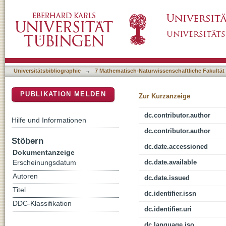
Interpreting Thermodynamic Profiles of Am
DSpace Repositorium (Manakin basiert)
Channel of Influenza A by Free Energy Calcu
Universitätsbibliographie
→
7 Mathematisch-Naturwissenschaftliche Fakultät
PUBLIKATION MELDEN
Zur Kurzanzeige
dc.contributor.author
Hilfe und Informationen
dc.contributor.author
Stöbern
dc.date.accessioned
Dokumentanzeige
dc.date.available
Erscheinungsdatum
Autoren
dc.date.issued
Titel
dc.identifier.issn
DDC-Klassifikation
dc.identifier.uri
dc.language.iso