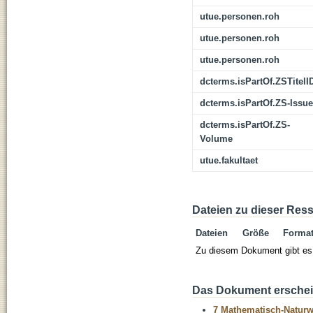
utue.personen.roh
utue.personen.roh
utue.personen.roh
dcterms.isPartOf.ZSTitelI
dcterms.isPartOf.ZS-Issue
dcterms.isPartOf.ZS-
Volume
utue.fakultaet
Dateien zu dieser Res
Dateien
Größe
Forma
Zu diesem Dokument gibt es 
Das Dokument erschein
7 Mathematisch-Naturwi