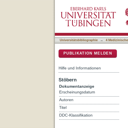
Abschied von Professor M
DSpace Repositorium (Manakin b
Medizin
Universitätsbibliographie
→
4 Medizinische
PUBLIKATION MELDEN
Hilfe und Informationen
Stöbern
Dokumentanzeige
Erscheinungsdatum
Autoren
Titel
DDC-Klassifikation