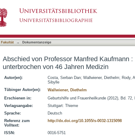
anfred Kaufmann : Eine Künstlerkarriere unte
asiert)
 Fakultät
→
Dokumentanzeige
Abschied von Professor Manfred Kaufmann : E
unterbrochen von 46 Jahren Medizin
Autor(en):
Costa, Serban Dan
;
Wallwiener, Diethelm
;
Rody, 
Sibylle
Tübinger Autor(en):
Wallwiener, Diethelm
Erschienen in:
Geburtshilfe und Frauenheilkunde (2012), Bd. 72, 
Verlagsangabe:
Stuttgart: Thieme
Sprache:
Deutsch
Referenz zum
http://dx.doi.org/10.1055/s-0032-1315098
Volltext:
ISSN:
0016-5751