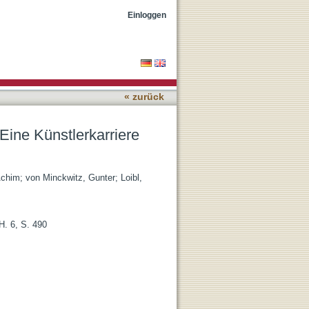
rbrochen von 46 Jahren
Einloggen
« zurück
ine Künstlerkarriere
Achim
;
von Minckwitz, Gunter
;
Loibl,
H. 6, S. 490