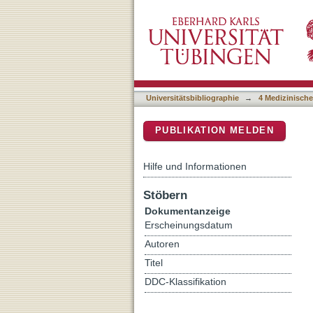
Self-regeneration of neur
DSpace Repositorium (Manakin b
skeletal muscle coculture
Universitätsbibliographie
→
4 Medizinische
PUBLIKATION MELDEN
Hilfe und Informationen
Stöbern
Dokumentanzeige
Erscheinungsdatum
Autoren
Titel
DDC-Klassifikation