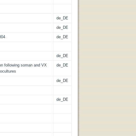
de_DE
de_DE
.004
de_DE
de_DE
ion following soman and VX
de_DE
cocultures
de_DE
de_DE