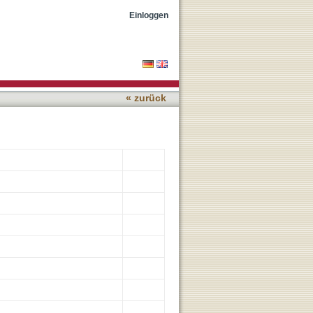
oning in spinal cord-
Einloggen
« zurück