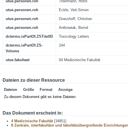
utue.personen.roh
Thiermann, Horst
utue.personen.roh
Eckle, Veit-Simon
utue.personen.roh
Grasshoff, Christian
utue.personen.roh
Antkowiak, Bernd
dcterms.isPartOf.ZSTitelID
Toxicology Letters
dcterms.isPartOf.ZS-
244
Volume
utue.fakultaet
04 Medizinische Fakultät
Dateien zu dieser Ressource
Dateien
Größe
Format
Anzeige
Zu diesem Dokument gibt es keine Dateien.
Das Dokument erscheint in:
4 Medizinische Fakultät
[34851]
8 Zentrale, interfakultäre und fakultätsübergreifende Einrichtunge