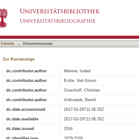
omuscular function following soman and VX pois
asiert)
s
 Fakultät
→
Dokumentanzeige
Zur Kurzanzeige
dc.contributor.author
Weimer, Isabel
dc.contributor.author
Eckle, Veit-Simon
dc.contributor.author
Grasshoff, Christian
dc.contributor.author
Antkowiak, Bernd
dc.date.accessioned
2017-03-28T11:06:35Z
dc.date.available
2017-03-28T11:06:35Z
dc.date.issued
2016
dc.identifier.issn
1879-3169