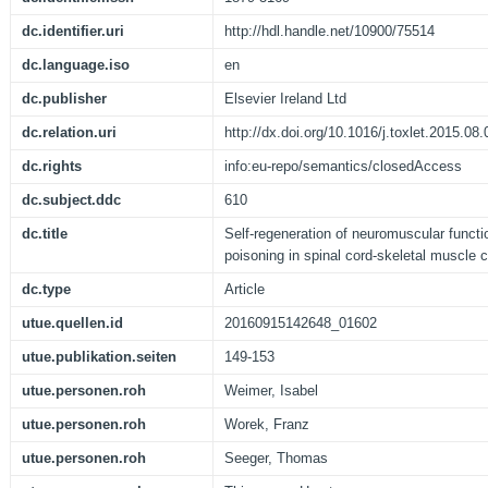
dc.identifier.uri
http://hdl.handle.net/10900/75514
dc.language.iso
en
dc.publisher
Elsevier Ireland Ltd
dc.relation.uri
http://dx.doi.org/10.1016/j.toxlet.2015.08
dc.rights
info:eu-repo/semantics/closedAccess
dc.subject.ddc
610
dc.title
Self-regeneration of neuromuscular funct
poisoning in spinal cord-skeletal muscle 
dc.type
Article
utue.quellen.id
20160915142648_01602
utue.publikation.seiten
149-153
utue.personen.roh
Weimer, Isabel
utue.personen.roh
Worek, Franz
utue.personen.roh
Seeger, Thomas