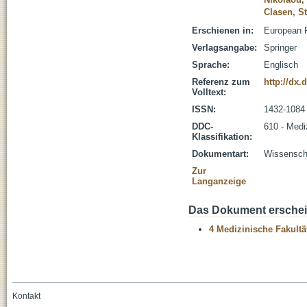
Clasen, S
Erschienen in:
European R
Verlagsangabe:
Springer
Sprache:
Englisch
Referenz zum
http://dx.
Volltext:
ISSN:
1432-1084
DDC-
610 - Medi
Klassifikation:
Dokumentart:
Wissenscha
Zur
Langanzeige
Das Dokument erschein
4 Medizinische Fakultä
Kontakt