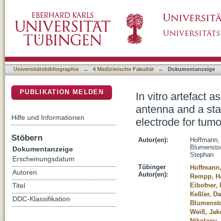
In vitro artefact assessment of a new MR-c
DSpace Repositorium (Manakin basiert)
compatible radiofrequency ablation electrode
Universitätsbibliographie
→
4 Medizinische Fakultät
→
Dokumentanzeige
PUBLIKATION MELDEN
In vitro artefact
antenna and a st
Hilfe und Informationen
electrode for tumo
Stöbern
Autor(en):
Hoffmann,
Blumensto
Dokumentanzeige
Stephan
Erscheinungsdatum
Tübinger
Hoffmann,
Autoren
Autor(en):
Rempp, H
Eibofner,
Titel
Keßler, D
DDC-Klassifikation
Blumenst
Weiß, Jak
Nikolaou,