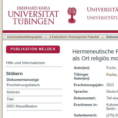
Hermeneutische Freiheit und prophetische Eind
DSpace Repositorium (Manakin basiert)
interreligiöser Entgrenzungskraft
Universitätsbibliographie
→
2 Katholisch-Theologische Fakultät
→
Dokume
PUBLIKATION MELDEN
Hermeneutische Fr
als Ort religiös mo
Hilfe und Informationen
Autor(en):
Fuchs,
Stöbern
Tübinger
Fuchs,
Autor(en):
Dokumentanzeige
Erscheinungsdatum
Erscheinungsjahr:
2013
Sprache:
Deutsc
Autoren
Dokumentart:
Teil ei
Titel
Erschienen in:
Kulturw
DDC-Klassifikation
Berlin 
Seitenbereich:
[275]-2