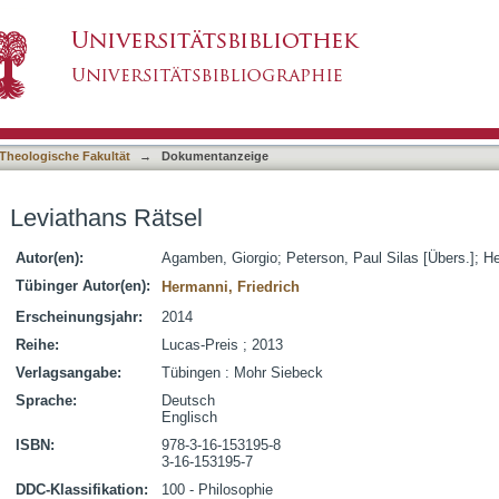
asiert)
Theologische Fakultät
→
Dokumentanzeige
Leviathans Rätsel
Autor(en):
Agamben, Giorgio
;
Peterson, Paul Silas [Übers.]
;
He
Tübinger Autor(en):
Hermanni, Friedrich
Erscheinungsjahr:
2014
Reihe:
Lucas-Preis ; 2013
Verlagsangabe:
Tübingen : Mohr Siebeck
Sprache:
Deutsch
Englisch
ISBN:
978-3-16-153195-8
3-16-153195-7
DDC-Klassifikation:
100 - Philosophie