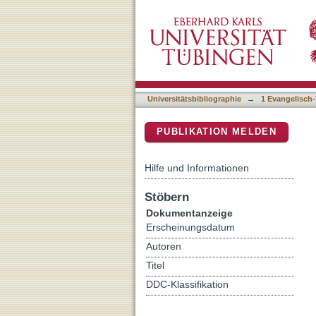
Leviathans Rätsel
DSpace Repositorium (Manakin b
Universitätsbibliographie
→
1 Evangelisch-
PUBLIKATION MELDEN
Hilfe und Informationen
Stöbern
Dokumentanzeige
Erscheinungsdatum
Autoren
Titel
DDC-Klassifikation