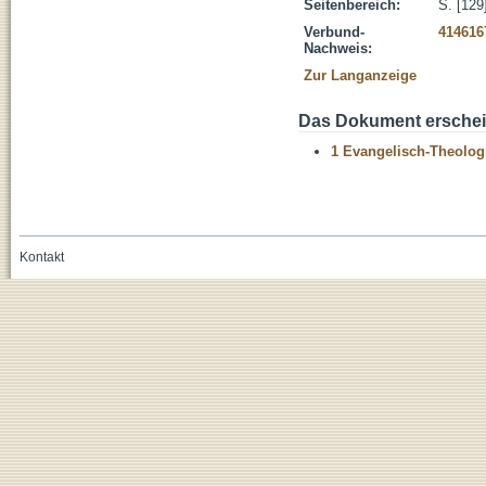
Seitenbereich:
S. [129
Verbund-
414616
Nachweis:
Zur Langanzeige
Das Dokument erschein
1 Evangelisch-Theolog
Kontakt