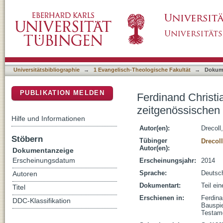
Ferdinand Christian Baurs Sicht der christli
DSpace Repositorium (Manakin basiert)
Religionsphilosophie
Universitätsbibliographie
→
1 Evangelisch-Theologische Fakultät
→
Dokum
PUBLIKATION MELDEN
Ferdinand Christi
zeitgenössischen 
Hilfe und Informationen
Autor(en):
Drecoll
Stöbern
Tübinger
Drecol
Autor(en):
Dokumentanzeige
Erscheinungsdatum
Erscheinungsjahr:
2014
Sprache:
Deutsc
Autoren
Dokumentart:
Teil ei
Titel
Erschienen in:
Ferdina
DDC-Klassifikation
Bauspie
Testame