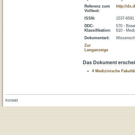
Referenz zum
http://dx.
Volltext:
ISSN:
1537-6591
DDC-
570 - Biow
Klassifikation:
610 - Medi
Dokumentart:
Wissenscha
Zur
Langanzeige
Das Dokument erschein
4 Medizinische Fakultä
Kontakt