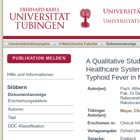
A Qualitative Study Investigating Experienc
DSpace Repositorium (Manakin basiert)
in Relation to the Surveillance of Typhoid F
Universitätsbibliographie
→
4 Medizinische Fakultät
→
Dokumentanzeige
PUBLIKATION MELDEN
A Qualitative Stu
Healthcare System
Hilfe und Informationen
Typhoid Fever in
Stöbern
Autor(en):
Pach, Alfr
Pak, Gi D
Dokumentanzeige
Rabezanah
Erscheinungsdatum
Rakotozand
Autoren
Tübinger
Meyer, Chr
Autor(en):
Titel
Erschienen in:
Clinical I
DDC-Klassifikation
Verlagsangabe:
Oxford Uni
Sprache:
Englisch