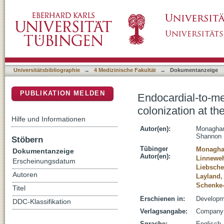
Endocardial-to-mesenchymal transformation a
DSpace Repositorium (Manakin basiert)
human cardiac valve development
Universitätsbibliographie
→
4 Medizinische Fakultät
→
Dokumentanzeige
PUBLIKATION MELDEN
Endocardial-to-m
colonization at t
Hilfe und Informationen
Autor(en):
Monaghan
Shannon 
Stöbern
Tübinger
Monaghan
Dokumentanzeige
Autor(en):
Linneweh
Erscheinungsdatum
Liebsche
Autoren
Layland,
Schenke-
Titel
Erschienen in:
Developme
DDC-Klassifikation
Verlagsangabe:
Company o
Sprache:
Englisch