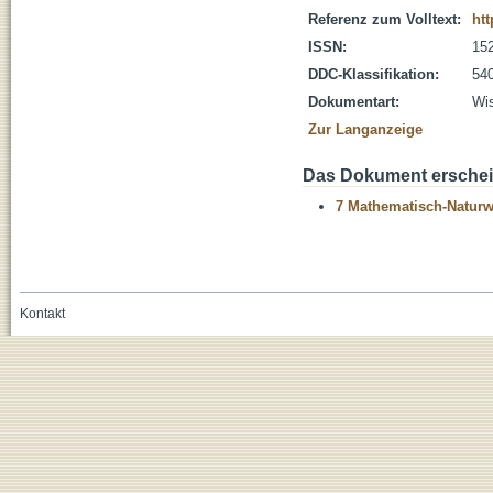
Referenz zum Volltext:
ht
ISSN:
15
DDC-Klassifikation:
54
Dokumentart:
Wis
Zur Langanzeige
Das Dokument erschein
7 Mathematisch-Naturwi
Kontakt