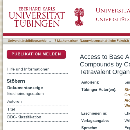
Access to Base Adducts of Low-Valent Orga
DSpace Repositorium (Manakin basiert)
Hydrogen Abstraction from a Tetravalent Orga
Universitätsbibliographie
→
7 Mathematisch-Naturwissenschaftliche Fakultät
PUBLIKATION MELDEN
Access to Base A
Compounds by Con
Hilfe und Informationen
Tetravalent Organ
Stöbern
Autor(en):
Sin
Dokumentanzeige
Tübinger Autor(en):
Sin
Erscheinungsdatum
Gr
Aic
Autoren
We
Titel
Erschienen in:
Che
DDC-Klassifikation
Verlagsangabe:
Wil
Sprache:
Eng