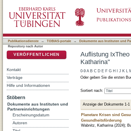
Auflistung IxTheo / FID Theology - Repositor
DSpace Repositorium (Manakin basiert)
Publikationsdienste
→
TOBIAS-portale
→
Dokumente aus Instituten und Pa
Repository nach Autor
Auflistung IxTheo
VERÖFFENTLICHEN
Katharina"
Kontakt
0-9
A
B
C
D
E
F
G
H
I
J
K
L
Verträge
Oder geben Sie die ersten Bu
Hilfe und Informationen
Sortiert nach:
Stöbern
Dokumente aus Instituten und
Anzeige der Dokumente 1-1
Partnereinrichtungen
Planetare Krisen sind Gesu
Erscheinungsdatum
Gesundheitsförderung
Autoren
Wabnitz, Katharina
(
2024
)
;
B
Titel