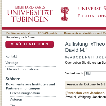
Auflistung IxTheo / FID Theology - Reposito
DSpace Repositorium (Manakin basiert)
Publikationsdienste
→
TOBIAS-portale
→
Dokumente aus Instituten und Pa
Repository nach Autor
Auflistung IxTheo
VERÖFFENTLICHEN
David M."
Kontakt
0-9
A
B
C
D
E
F
G
H
I
J
K
L
Verträge
Oder geben Sie die ersten Bu
Hilfe und Informationen
Sortiert nach:
Stöbern
Dokumente aus Instituten und
Anzeige der Dokumente 1-1
Partnereinrichtungen
[Rezension von: Jacobson, D
Erscheinungsdatum
Zwickel, Wolfgang
;
Jacobson
Autoren
Titel