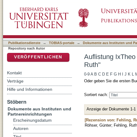
Auflistung IxTheo / FID Theology - Repositor
DSpace Repositorium (Manakin basiert)
Publikationsdienste
→
TOBIAS-portale
→
Dokumente aus Instituten und Pa
Repository nach Autor
Auflistung IxTheo
VERÖFFENTLICHEN
Ruth"
Kontakt
0-9
A
B
C
D
E
F
G
H
I
J
K
L
Verträge
Oder geben Sie die ersten Bu
Hilfe und Informationen
Sortiert nach:
Stöbern
Dokumente aus Instituten und
Anzeige der Dokumente 1-1
Partnereinrichtungen
[Rezension von: Fehling, Ru
Erscheinungsdatum
Röhser, Günter
;
Fehling, Rut
Autoren
Titel