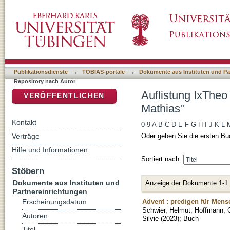
Auflistung IxTheo / FID Theology - Repositor
DSpace Repositorium (Manakin basiert)
Publikationsdienste
→
TOBIAS-portale
→
Dokumente aus Instituten und Pa
Repository nach Autor
Auflistung IxTheo
VERÖFFENTLICHEN
Mathias"
Kontakt
0-9
A
B
C
D
E
F
G
H
I
J
K
L
Verträge
Oder geben Sie die ersten Bu
Hilfe und Informationen
Sortiert nach:
Stöbern
Dokumente aus Instituten und
Anzeige der Dokumente 1-1
Partnereinrichtungen
Advent : predigen für Mens
Erscheinungsdatum
Schwier, Helmut
;
Hoffmann, 
Autoren
Silvie
(
2023
)
;
Buch
Titel