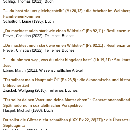
Schlag, Thomas
(
2021
)
;
Buch
"... du hast sie uns gleichgestellt" (Mt 20,12) : die Arbeiter im Weinb
Familieneinkommen
Schottroff, Luise
(
1995
)
;
Buch
„Du machtest mich stark wie einen Wildstier" (Ps 92,11) : Resilienzmu
Frevel, Christian
(
2022
)
;
Teil eines Buches
„Du machtest mich stark wie einen Wildstier" (Ps 92,11) : Resilienzmu
Frevel, Christian
(
2022
)
;
Teil eines Buches
" ... du nimmst weg, was du nicht hingelegt hast" (Lk 19,21) : Struktur
Jesu
Ebner, Martin
(
2011
)
;
Wissenschaftlicher Artikel
"Du salbest mein Haupt mit Öl" (Ps 23,5) : die ökonomische und histo
biblischer Zeit
Zwickel, Wolfgang
(
2018
)
;
Teil eines Buches
"Du sollst deinen Vater und deine Mutter ehren" : Generationensolidar
Spätmoderne in sozialethischer Perspektive
Haspel, Michael
(
1998
)
;
Buch
Du sollst die Götter nicht schmähen (LXX Ex 22, 28[27]) : die Übersetz
Septuaginta