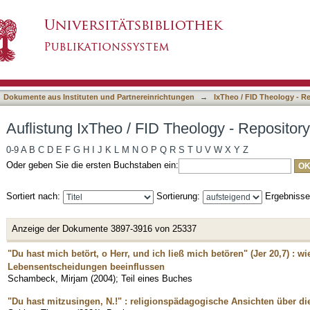
eology - Repository nach Titel
asiert)
Dokumente aus Instituten und Partnereinrichtungen
→
IxTheo / FID Theology - R
Auflistung IxTheo / FID Theology - Repository
0-9
A
B
C
D
E
F
G
H
I
J
K
L
M
N
O
P
Q
R
S
T
U
V
W
X
Y
Z
Oder geben Sie die ersten Buchstaben ein:
Sortiert nach:
Sortierung:
Ergebniss
Anzeige der Dokumente 3897-3916 von 25337
"Du hast mich betört, o Herr, und ich ließ mich betören" (Jer 20,7) : w
Lebensentscheidungen beeinflussen
Schambeck, Mirjam
(
2004
)
;
Teil eines Buches
"Du hast mitzusingen, N.!" : religionspädagogische Ansichten über d