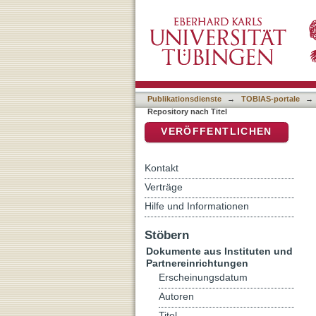
Auflistung IxTheo / FID Th
DSpace Repositorium (Manakin b
Publikationsdienste
→
TOBIAS-portale
→
Repository nach Titel
VERÖFFENTLICHEN
Kontakt
Verträge
Hilfe und Informationen
Stöbern
Dokumente aus Instituten und
Partnereinrichtungen
Erscheinungsdatum
Autoren
Titel