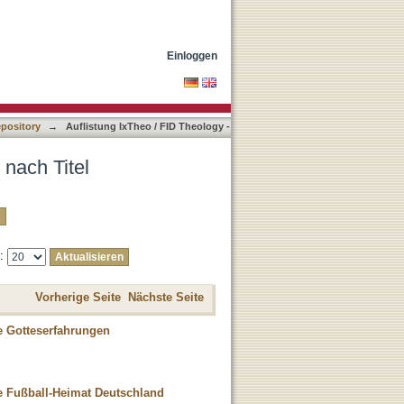
Einloggen
epository
→
Auflistung IxTheo / FID Theology -
 nach Titel
e:
Vorherige Seite
Nächste Seite
ie Gotteserfahrungen
ie Fußball-Heimat Deutschland