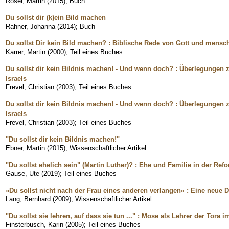
Rösel, Martin
(
2015
)
;
Buch
Du sollst dir (k)ein Bild machen
Rahner, Johanna
(
2014
)
;
Buch
Du sollst Dir kein Bild machen? : Biblische Rede von Gott und mensch
Karrer, Martin
(
2000
)
;
Teil eines Buches
Du sollst dir kein Bildnis machen! - Und wenn doch? : Überlegungen zu
Israels
Frevel, Christian
(
2003
)
;
Teil eines Buches
Du sollst dir kein Bildnis machen! - Und wenn doch? : Überlegungen zu
Israels
Frevel, Christian
(
2003
)
;
Teil eines Buches
"Du sollst dir kein Bildnis machen!"
Ebner, Martin
(
2015
)
;
Wissenschaftlicher Artikel
"Du sollst ehelich sein" (Martin Luther)? : Ehe und Familie in der Ref
Gause, Ute
(
2019
)
;
Teil eines Buches
»Du sollst nicht nach der Frau eines anderen verlangen« : Eine neue 
Lang, Bernhard
(
2009
)
;
Wissenschaftlicher Artikel
"Du sollst sie lehren, auf dass sie tun ..." : Mose als Lehrer der Tor
Finsterbusch, Karin
(
2005
)
;
Teil eines Buches