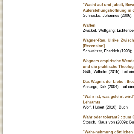
"Wacht auf und jubelt, Bewo
Auferstehungshoffnung in d
Schnocks, Johannes
(
2006
)
;
Waffen
Zwickel, Wolfgang
;
Lichtenbe
Wagner-Rau, Ulrike, Zwisch
[Rezension]
Schweitzer, Friedrich
(
1993
)
;
Wagners empirische Wende :
und die praktische Theolog
Gräb, Wilhelm
(
2015
)
;
Teil e
Das Wagnis der Liebe : the
Ansorge, Dirk
(
2004
)
;
Teil ei
"Wahr ist, was gelehrt wird
Lehramts
Wolf, Hubert
(
2010
)
;
Buch
Wahr oder tolerant? : zum
Stosch, Klaus von
(
2009
)
;
Bu
"Wahr-nehmung göttlichen E