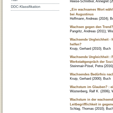
Reese-Schnitker, Annegret
(
2
DDC-Klassifikation
„Ein wachsames Wort wählte d
bei Augustinus
Hoffmann, Andreas
(
2024
)
;
B
Wachsen gegen den Trend
Pangritz, Andreas
(
2011
)
;
Wis
Wachsende Ungleichheit - f
helfen?
Kruip, Gerhard
(
2010
)
;
Buch
Wachsende Ungleichheit : Pr
Werkstattgespräch der Sozi
Steinmair-Pösel, Petra
(
2016
)
Wachsendes Bedürfnis nach 
Kruip, Gerhard
(
2000
)
;
Buch
Wachstum im Glauben? : ein
Wüstenberg, Ralf K.
(
2006
)
;
W
Wachstum in der wachsenden
Leitbegrifflichkeit in geg
Schlag, Thomas
(
2010
)
;
Buc