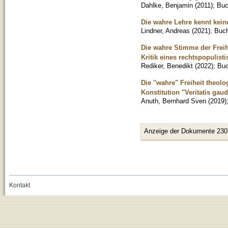
Dahlke, Benjamin
(
2011
)
;
Bu
Die wahre Lehre kennt keine
Lindner, Andreas
(
2021
)
;
Buc
Die wahre Stimme der Frei
Kritik eines rechtspopulist
Rediker, Benedikt
(
2022
)
;
Bu
Die "wahre" Freiheit theol
Konstitution "Veritatis gau
Anuth, Bernhard Sven
(
2019
)
Anzeige der Dokumente 230
Kontakt