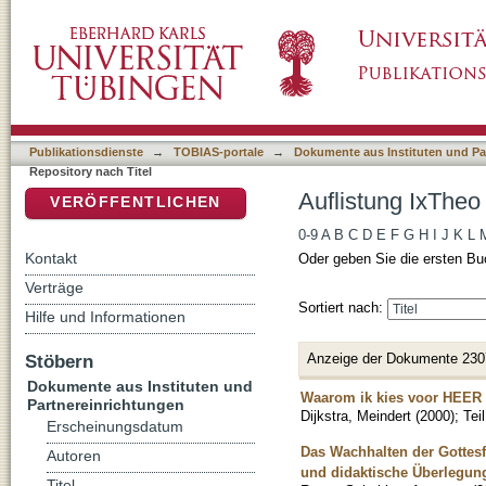
Auflistung IxTheo / FID Theology - Repository
DSpace Repositorium (Manakin basiert)
Publikationsdienste
→
TOBIAS-portale
→
Dokumente aus Instituten und Pa
Repository nach Titel
Auflistung IxTheo 
VERÖFFENTLICHEN
0-9
A
B
C
D
E
F
G
H
I
J
K
L
Kontakt
Oder geben Sie die ersten Bu
Verträge
Sortiert nach:
Hilfe und Informationen
Anzeige der Dokumente 230
Stöbern
Dokumente aus Instituten und
Waarom ik kies voor HEER
Partnereinrichtungen
Dijkstra, Meindert
(
2000
)
;
Tei
Erscheinungsdatum
Das Wachhalten der Gottesf
Autoren
und didaktische Überlegung
Titel