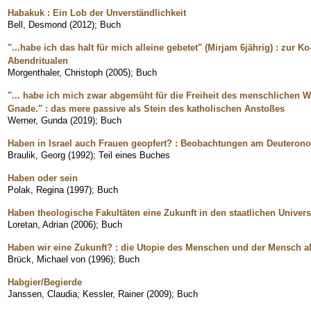
Habakuk : Ein Lob der Unverständlichkeit
Bell, Desmond
(
2012
)
;
Buch
"...habe ich das halt für mich alleine gebetet" (Mirjam 6jährig) : zur 
Abendritualen
Morgenthaler, Christoph
(
2005
)
;
Buch
"... habe ich mich zwar abgemüht für die Freiheit des menschlichen Wi
Gnade." : das mere passive als Stein des katholischen Anstoßes
Werner, Gunda
(
2019
)
;
Buch
Haben in Israel auch Frauen geopfert? : Beobachtungen am Deutero
Braulik, Georg
(
1992
)
;
Teil eines Buches
Haben oder sein
Polak, Regina
(
1997
)
;
Buch
Haben theologische Fakultäten eine Zukunft in den staatlichen Univer
Loretan, Adrian
(
2006
)
;
Buch
Haben wir eine Zukunft? : die Utopie des Menschen und der Mensch al
Brück, Michael von
(
1996
)
;
Buch
Habgier/Begierde
Janssen, Claudia
;
Kessler, Rainer
(
2009
)
;
Buch