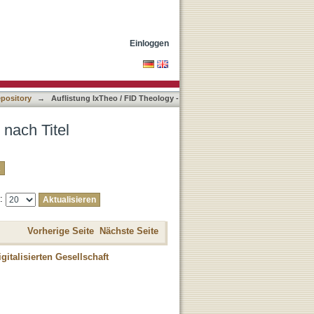
Einloggen
epository
→
Auflistung IxTheo / FID Theology -
 nach Titel
e:
Vorherige Seite
Nächste Seite
gitalisierten Gesellschaft