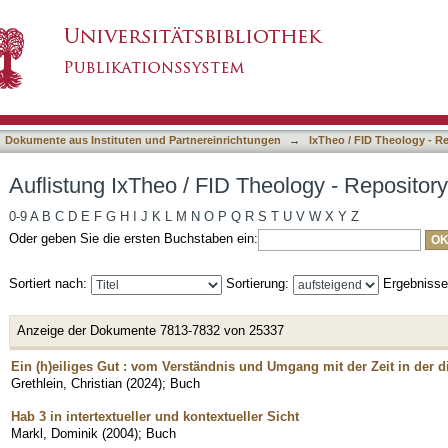
eology - Repository nach Titel
asiert)
Dokumente aus Instituten und Partnereinrichtungen
→
IxTheo / FID Theology - R
Auflistung IxTheo / FID Theology - Repository
0-9
A
B
C
D
E
F
G
H
I
J
K
L
M
N
O
P
Q
R
S
T
U
V
W
X
Y
Z
Oder geben Sie die ersten Buchstaben ein:
Sortiert nach:
Sortierung:
Ergebniss
Anzeige der Dokumente 7813-7832 von 25337
Ein (h)eiliges Gut : vom Verständnis und Umgang mit der Zeit in der di
Grethlein, Christian
(
2024
)
;
Buch
Hab 3 in intertextueller und kontextueller Sicht
Markl, Dominik
(
2004
)
;
Buch