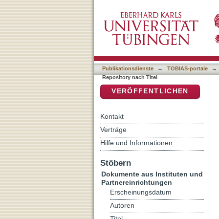
Auflistung IxTheo / FID Th
DSpace Repositorium (Manakin b
Publikationsdienste
→
TOBIAS-portale
→
Repository nach Titel
VERÖFFENTLICHEN
Kontakt
Verträge
Hilfe und Informationen
Stöbern
Dokumente aus Instituten und
Partnereinrichtungen
Erscheinungsdatum
Autoren
Titel