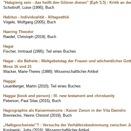
"Habgierig sein - das heißt den Götzen dienen" (Eph 5,5) : Kritik an d
Schottroff, Luise
(
1995
)
;
Buch
Habitus - Individualität - Alltagsethik
Vögele, Wolfgang
(
2005
)
;
Buch
Haering Theodor
Raedel, Christoph
(
2019
)
;
Buch
Hagar
Fischer, Irmtraud
(
1995
)
;
Teil eines Buches
Hagar - die Befreite : Weltgebetstag der Frauen und wöchentlicher Got
Mose 16 und 21
Wacker, Marie-Theres
(
1988
)
;
Wissenschaftlicher Artikel
Haggai
Leuenberger, Martin
(
2010
)
;
Teil eines Buches
Haggai (book and person) : III. new testament and christianity
Peterson, Paul Silas
(
2015
)
;
Buch
Hagiographie als Kaisermemorie : Kaiser Zenon in der Vita Danielis
Brennecke, Hanns Christof
(
2019
)
;
Buch
„Halbgeschwister"? : Versuche der Verhältnisbestimmung zwischen 
Koslowski, Jutta
(
2016
)
;
Wissenschaftlicher Artikel