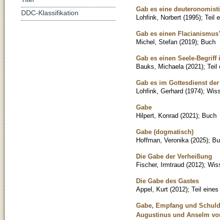
Gab es eine deuteronomis
DDC-Klassifikation
Lohfink, Norbert
(
1995
)
;
Teil 
Gab es einen Flacianismus?
Michel, Stefan
(
2019
)
;
Buch
Gab es einen Seele-Begriff
Bauks, Michaela
(
2021
)
;
Teil
Gab es im Gottesdienst de
Lohfink, Gerhard
(
1974
)
;
Wiss
Gabe
Hilpert, Konrad
(
2021
)
;
Buch
Gabe (dogmatisch)
Hoffman, Veronika
(
2025
)
;
Bu
Die Gabe der Verheißung
Fischer, Irmtraud
(
2012
)
;
Wiss
Die Gabe des Gastes
Appel, Kurt
(
2012
)
;
Teil eine
Gabe, Empfang und Schuldi
Augustinus und Anselm vo