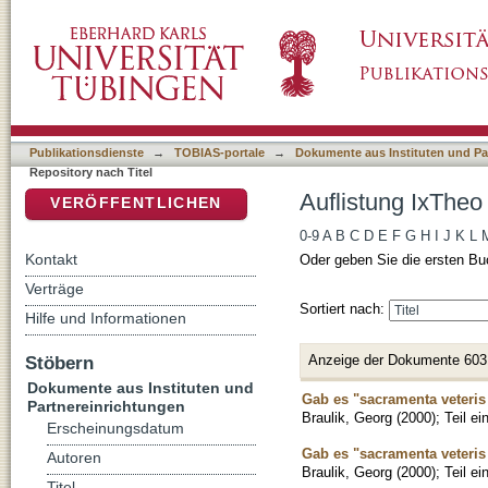
Auflistung IxTheo / FID Theology - Repository
DSpace Repositorium (Manakin basiert)
Publikationsdienste
→
TOBIAS-portale
→
Dokumente aus Instituten und Pa
Repository nach Titel
Auflistung IxTheo 
VERÖFFENTLICHEN
0-9
A
B
C
D
E
F
G
H
I
J
K
L
Kontakt
Oder geben Sie die ersten Bu
Verträge
Sortiert nach:
Hilfe und Informationen
Anzeige der Dokumente 603
Stöbern
Dokumente aus Instituten und
Gab es "sacramenta veteris
Partnereinrichtungen
Braulik, Georg
(
2000
)
;
Teil e
Erscheinungsdatum
Gab es "sacramenta veteris
Autoren
Braulik, Georg
(
2000
)
;
Teil e
Titel