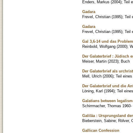
Enders, Markus
(
2004
)
;
Teil 
Gadara
Frevel, Christian
(
1995
)
;
Teil
Gadara
Frevel, Christian
(
1995
)
;
Teil
Gal 3,6-14 und das Problem
Reinbold, Wolfgang
(
2000
)
;
W
Der Galaterbrief : Jüdisch e
Meiser, Martin
(
2023
)
;
Buch
Der Galaterbrief als urchri
Mell, Ulrich
(
2006
)
;
Teil eine
Der Galaterbrief und die A
Löning, Karl
(
1994
)
;
Teil ein
Galatians between legalis
Schirrmacher, Thomas 1960-
Galiläa : Ursprungsland d
Bieberstein, Sabine
;
Rölver, 
Gallican Confession