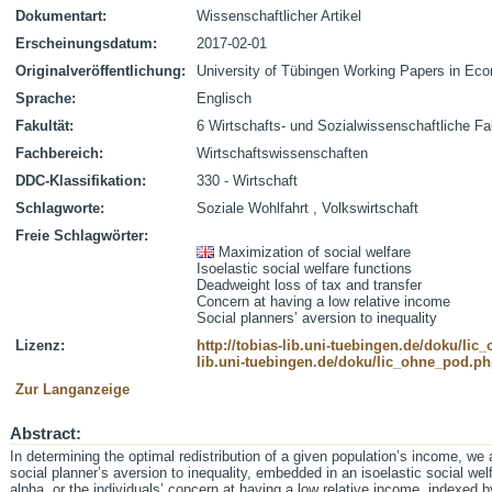
Dokumentart:
Wissenschaftlicher Artikel
Erscheinungsdatum:
2017-02-01
Originalveröffentlichung:
University of Tübingen Working Papers in Eco
Sprache:
Englisch
Fakultät:
6 Wirtschafts- und Sozialwissenschaftliche Fa
Fachbereich:
Wirtschaftswissenschaften
DDC-Klassifikation:
330 - Wirtschaft
Schlagworte:
Soziale Wohlfahrt , Volkswirtschaft
Freie Schlagwörter:
Maximization of social welfare
Isoelastic social welfare functions
Deadweight loss of tax and transfer
Concern at having a low relative income
Social planners’ aversion to inequality
Lizenz:
http://tobias-lib.uni-tuebingen.de/doku/li
lib.uni-tuebingen.de/doku/lic_ohne_pod.p
Zur Langanzeige
Abstract:
In determining the optimal redistribution of a given population’s income, we
social planner’s aversion to inequality, embedded in an isoelastic social we
alpha, or the individuals’ concern at having a low relative income, indexed by