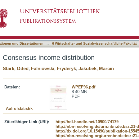
ution
asiert)
ationen und Dissertationen
→
6 Wirtschafts- und Sozialwissenschaftliche Fakultät
Consensus income distribution
Stark, Oded
;
Falniowski, Fryderyk
;
Jakubek, Marcin
Dateien:
WPEF96.pdf
8.40 MB
PDF
Aufrufstatistik
Zitierfähiger Link (URI):
http://hdl.handle.net/10900/74139
http://nbn-resolving.de/urn:nbn:de:bsz:21-
http://dx.doi.org/10.15496/publikation-1554
http://nbn-resolving.org/urn:nbn:de:bsz:21