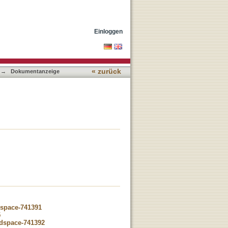
Einloggen
« zurück
→
Dokumentanzeige
dspace-741391
5
-dspace-741392