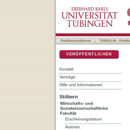
Consensus income distrib
DSpace Repositorium (Manakin b
Publikationsdienste
→
TOBIAS-lib - Publik
VERÖFFENTLICHEN
Kontakt
Verträge
Hilfe und Informationen
Stöbern
Wirtschafts- und
Sozialwissenschaftliche
Fakultät
Erscheinungsdatum
Autoren