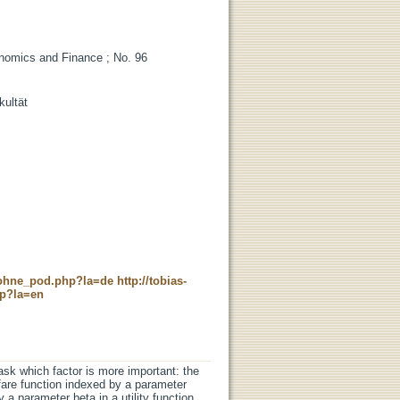
nomics and Finance ; No. 96
kultät
c_ohne_pod.php?la=de
http://tobias-
hp?la=en
 ask which factor is more important: the
lfare function indexed by a parameter
 a parameter beta in a utility function