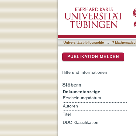
Das Havelland um Rathen
DSpace Repositorium (Manakin b
Universitätsbibliographie
→
7 Mathematisc
PUBLIKATION MELDEN
Hilfe und Informationen
Stöbern
Dokumentanzeige
Erscheinungsdatum
Autoren
Titel
DDC-Klassifikation