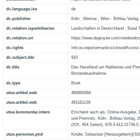
dc.language.iso
de
dc.publisher
Köln ; Weimar ; Wien : Böhlau Verlag
dc.relation.ispartofseries
Landschaften in Deutschland ; Band 
dc.relation.uri
https://www.degruyter.com/viewbookt
dc.rights
info:eu-repo/semantics/closedAccess
dc.subject.ddc
910
dc.title
Das Havelland um Rathenow und Premn
Bestandsaufnahme
dc.type
Book
utue.artikel.swb
480959366
utue.artikel.swb
481161139
utue.kommentar.intern
Erscheint auch als, Online-Ausgabe,
und Premnitz, Köln : Böhlau Verlag, 
(XIX, 454 Seiten), 978-3-412-21736-5,
utue.personen.pnd
Kinder, Sebastian [HerausgeberIn]/3