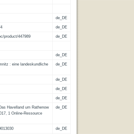
de_DE
74
de_DE
oc/product/447989
de_DE
de_DE
itz : eine landeskundliche
de_DE
de_DE
de_DE
de_DE
 Das Havelland um Rathenow
de_DE
2017, 1 Online-Ressource
19013030
de_DE