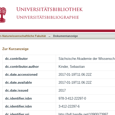
ow und Premnitz : eine landeskundliche Bes
asiert)
h-Naturwissenschaftliche Fakultät
→
Dokumentanzeige
Zur Kurzanzeige
dc.contributor
Sächsische Akademie der Wissenscha
dc.contributor.author
Kinder, Sebastian
dc.date.accessioned
2017-01-19T11:06:22Z
dc.date.available
2017-01-19T11:06:22Z
dc.date.issued
2017
dc.identifier.isbn
978-3-412-22297-0
dc.identifier.isbn
3-412-22297-6
dc.identifier.uri
http://hdl.handle.net/10900/73997