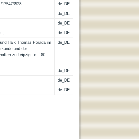
]/175473528
de_DE
de_DE
]
de_DE
n ;
de_DE
 und Haik Thomas Porada im
de_DE
derkunde und der
ften zu Leipzig : mit 80
de_DE
de_DE
de_DE