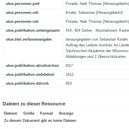
utue.personen.pnd
Porada, Haik Thomas [HerausgeberIn
utue.personen.roh
Kinder, Sebastian [HerausgeberIn]
utue.personen.roh
Porada, Haik Thomas [HerausgeberIn
utue.publikation.seitengesamt
XIX, 454 Seiten : Illustrationen, Karte
utue.titel.verfasserangabe
herausgegeben von Sebastian Kinder
Auftrag des Leibniz-Instituts für Län
Sächsischen Akademie der Wissenscha
Abbildungen und 2 Übersichtskarten
utue.publikation.abrufzeichen
t017
utue.publikation.swbdatum
1612
utue.publikation.ddcroh
910
Dateien zu dieser Ressource
Dateien
Größe
Format
Anzeige
Zu diesem Dokument gibt es keine Dateien.