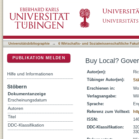
Buy Local? Governmental Incentives to 'Inf
DSpace Repositorium (Manakin basiert)
Universitätsbibliographie
→
6 Wirtschafts- und Sozialwissenschaftliche Fakul
PUBLIKATION MELDEN
Buy Local? Gover
Autor(en):
Ric
Hilfe und Informationen
Tübinger Autor(en):
Stä
Stöbern
Erschienen in:
Wor
Dokumentanzeige
Verlagsangabe:
Wil
Erscheinungsdatum
Sprache:
Eng
Autoren
Referenz zum Volltext:
htt
Titel
ISSN:
14
DDC-Klassifikation
DDC-Klassifikation:
320
330