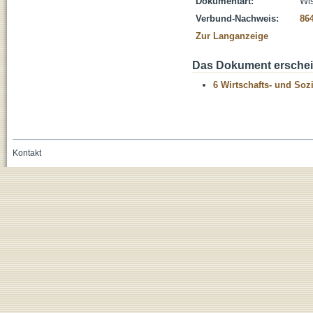
Dokumentart:
Wis
Verbund-Nachweis:
86
Zur Langanzeige
Das Dokument erschein
6 Wirtschafts- und Soz
Kontakt