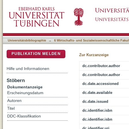
YOLO - Jugendliche und ihre Lebenswelten v
DSpace Repositorium (Manakin basiert)
Universitätsbibliographie
→
6 Wirtschafts- und Sozialwissenschaftliche Fakul
PUBLIKATION MELDEN
Zur Kurzanzeige
dc.contributor.author
Hilfe und Informationen
dc.contributor.author
Stöbern
dc.date.accessioned
Dokumentanzeige
dc.date.available
Erscheinungsdatum
Autoren
dc.date.issued
Titel
dc.identifier.isbn
DDC-Klassifikation
dc.identifier.isbn
dc.identifier.uri