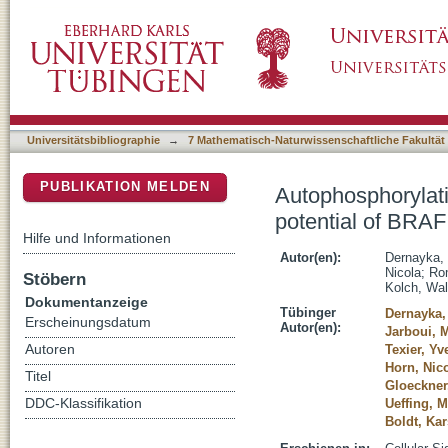
Autophosphorylation on S614 inhibits the act
DSpace Repositorium (Manakin basiert)
Universitätsbibliographie
→
7 Mathematisch-Naturwissenschaftliche Fakultät
PUBLIKATION MELDEN
Autophosphorylatio
potential of BRAF
Hilfe und Informationen
Autor(en):
Dernayka, 
Nicola
;
Ro
Stöbern
Kolch, Wal
Dokumentanzeige
Tübinger
Dernayka,
Erscheinungsdatum
Autor(en):
Jarboui, 
Autoren
Texier, Yv
Horn, Nic
Titel
Gloeckner,
DDC-Klassifikation
Ueffing, M
Boldt, Kar