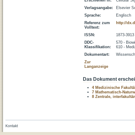
Erschienen in:
Cellular Si
Verlagsangabe:
Elsevier S
Sprache:
Englisch
Referenz zum
http://dx.
Volltext:
ISSN:
1873-3913
DDC-
570 - Biow
Klassifikation:
610 - Medi
Dokumentart:
Wissenscha
Zur
Langanzeige
Das Dokument erschein
4 Medizinische Fakultä
7 Mathematisch-Naturwi
8 Zentrale, interfakult
Kontakt