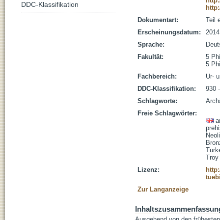
http
DDC-Klassifikation
http
Dokumentart:
Teil
Erscheinungsdatum:
2014
Sprache:
Deut
Fakultät:
5 Ph
5 Ph
Fachbereich:
Ur- 
DDC-Klassifikation:
930 
Schlagworte:
Archä
Freie Schlagwörter:
a
prehi
Neoli
Bron
Turk
Troy
Lizenz:
http
tueb
Zur Langanzeige
Inhaltszusammenfassun
Ausgehend von den frühesten 