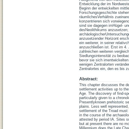
Entwicklung der im Nordwesten
Beginn der entwickelten mittl
Forschungsgeschichte stehen 
räumlichesVerhältnis zueinan
konzentrieren sich vorwiege
sind sie dagegen imHügel- un
desNeolithikums anzusetzen; 
archäologischerUntersuchunge
anzusetzender Horizont ersch
ein weiterer, in seiner relat
anzuschließen ist. Erst im 4
zahlreichen weiteren vergleic
Siedlungsintensität zu beobach
bevor sie sich imentwickelten 
wenigen Zentralorten veränder
Zentralortes ein, den es bis 
Abstract:
This chapter discusses the de
settlement activities up to t
Age. The discovery of find-spo
particularly given to a chronol
Presentlyknown prehistoric set
plains. Less well represented,
settlement of the Troad must 
in the course of the archaeol
attested by period IA. Sites s
but at present there are no mo
Millennium does the Late Chal