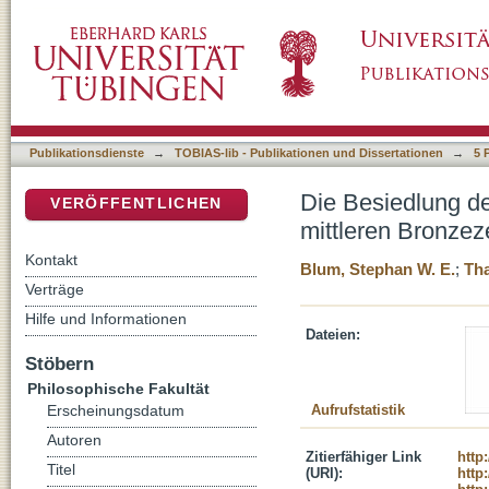
Die Besiedlung der Troas vom Neolithikum bi
DSpace Repositorium (Manakin basiert)
Chronologische Sequenz und Siedlungsstruk
Publikationsdienste
→
TOBIAS-lib - Publikationen und Dissertationen
→
5 
Die Besiedlung d
VERÖFFENTLICHEN
mittleren Bronzez
Kontakt
Blum, Stephan W. E.
;
Tha
Verträge
Hilfe und Informationen
Dateien:
Stöbern
Philosophische Fakultät
Aufrufstatistik
Erscheinungsdatum
Autoren
Zitierfähiger Link
http
Titel
(URI):
http