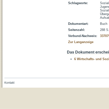
Schlagworte:
Sozia
Jugen
Sozia
Überg
Aufsa
Dokumentart:
Buch
Seitenzahl:
288 S.
Verbund-Nachweis:
33707
Zur Langanzeige
Das Dokument erschein
6 Wirtschafts- und Soz
Kontakt