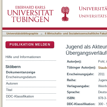
Jugend als Akteurin sozialen Wandels : verän
DSpace Repositorium (Manakin basiert)
Bewältigungsstrategien
Universitätsbibliographie
→
6 Wirtschafts- und Sozialwissenschaftliche Fakul
PUBLIKATION MELDEN
Jugend als Akteur
Übergangsverläufe
Hilfe und Informationen
Autor(en):
Pohl, 
Stöbern
Tübinger Autor(en):
Staub
Dokumentanzeige
Erscheinungsjahr:
2011
Erscheinungsdatum
Reihe:
Jugen
Autoren
Verlagsangabe:
Weinh
Titel
Sprache:
Deuts
DDC-Klassifikation
ISBN:
978-3
DDC-Klassifikation:
300 - 