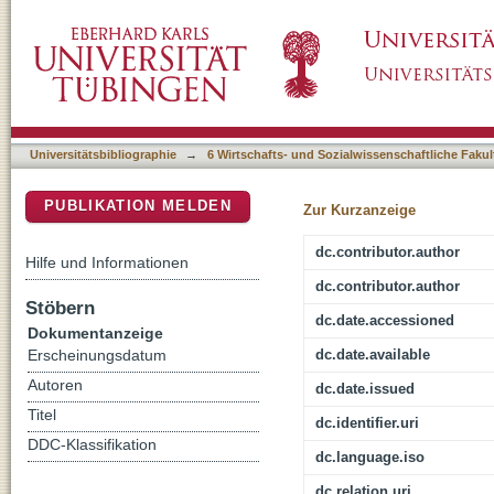
Inklusion : Perspektiven auf den Transforma
DSpace Repositorium (Manakin basiert)
Universitätsbibliographie
→
6 Wirtschafts- und Sozialwissenschaftliche Fakul
PUBLIKATION MELDEN
Zur Kurzanzeige
dc.contributor.author
Hilfe und Informationen
dc.contributor.author
Stöbern
dc.date.accessioned
Dokumentanzeige
dc.date.available
Erscheinungsdatum
Autoren
dc.date.issued
Titel
dc.identifier.uri
DDC-Klassifikation
dc.language.iso
dc.relation.uri