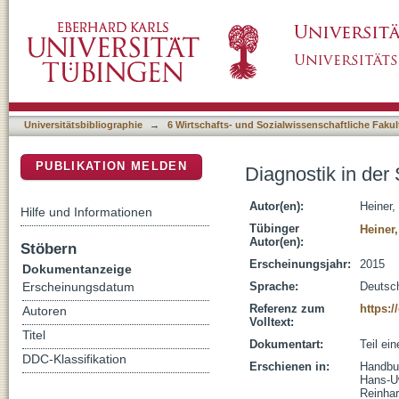
Diagnostik in der Sozialen Arbeit
DSpace Repositorium (Manakin basiert)
Universitätsbibliographie
→
6 Wirtschafts- und Sozialwissenschaftliche Fakul
PUBLIKATION MELDEN
Diagnostik in der 
Autor(en):
Heiner,
Hilfe und Informationen
Tübinger
Heiner
Autor(en):
Stöbern
Erscheinungsjahr:
2015
Dokumentanzeige
Sprache:
Deutsc
Erscheinungsdatum
Referenz zum
https:
Autoren
Volltext:
Titel
Dokumentart:
Teil ei
DDC-Klassifikation
Erschienen in:
Handbuc
Hans-Uw
Reinhar