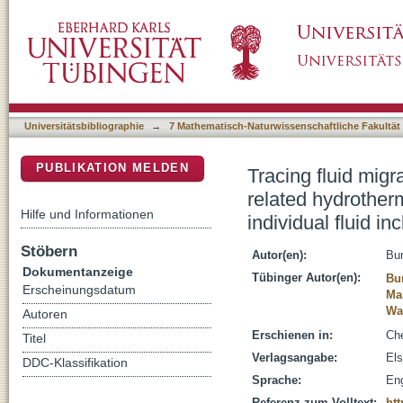
Tracing fluid migration pathways in the root
DSpace Repositorium (Manakin basiert)
Insights from trace element systematics of ind
Universitätsbibliographie
→
7 Mathematisch-Naturwissenschaftliche Fakultät
PUBLIKATION MELDEN
Tracing fluid mig
related hydrotherm
Hilfe und Informationen
individual fluid in
Stöbern
Autor(en):
Bur
Dokumentanzeige
Tübinger Autor(en):
Bu
Erscheinungsdatum
Ma
Wa
Autoren
Erschienen in:
Che
Titel
Verlagsangabe:
Els
DDC-Klassifikation
Sprache:
Eng
Referenz zum Volltext:
htt