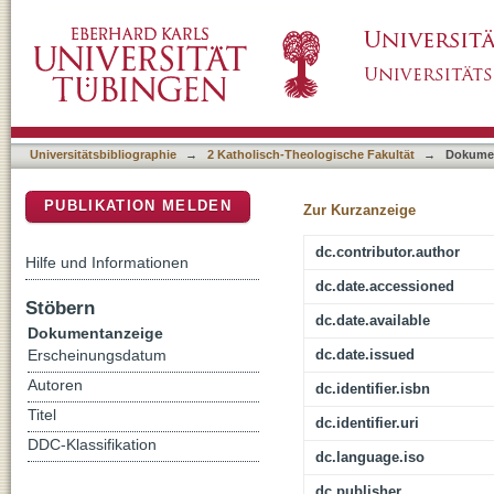
Christen und Muslime im Gespräch : eine Ve
DSpace Repositorium (Manakin basiert)
Universitätsbibliographie
→
2 Katholisch-Theologische Fakultät
→
Dokume
PUBLIKATION MELDEN
Zur Kurzanzeige
dc.contributor.author
Hilfe und Informationen
dc.date.accessioned
Stöbern
dc.date.available
Dokumentanzeige
dc.date.issued
Erscheinungsdatum
Autoren
dc.identifier.isbn
Titel
dc.identifier.uri
DDC-Klassifikation
dc.language.iso
dc.publisher