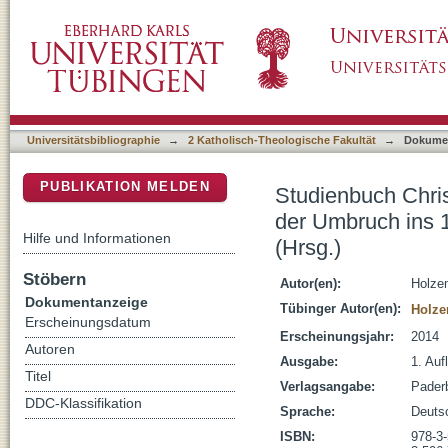
Studienbuch Christentum und Gesellschaft, 4
DSpace Repositorium (Manakin basiert)
Jahrhundert : (1550 - 1848) / Andreas Holze
Universitätsbibliographie
→
2 Katholisch-Theologische Fakultät
→
Dokume
PUBLIKATION MELDEN
Studienbuch Chris
der Umbruch ins 1
Hilfe und Informationen
(Hrsg.)
Stöbern
Autor(en):
Holze
Dokumentanzeige
Tübinger Autor(en):
Holze
Erscheinungsdatum
Erscheinungsjahr:
2014
Autoren
Ausgabe:
1. Aufl
Titel
Verlagsangabe:
Pader
DDC-Klassifikation
Sprache:
Deuts
ISBN:
978-3