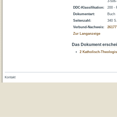
3-506
DDC-Klassifikation:
200 - 
Dokumentart:
Buch
Seitenzahl:
340 S. 
Verbund-Nachweis:
26177
Zur Langanzeige
Das Dokument erschein
2 Katholisch-Theologis
Kontakt