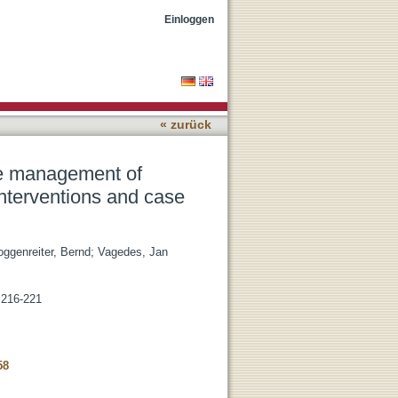
 postoperative ileus:
Einloggen
« zurück
ive management of
interventions and case
oggenreiter, Bernd
;
Vagedes, Jan
. 216-221
58