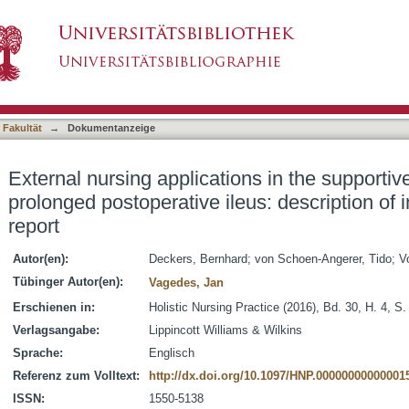
ions in the supportive management of prolonged
asiert)
ns and case report
 Fakultät
→
Dokumentanzeige
External nursing applications in the support
prolonged postoperative ileus: description of 
report
Autor(en):
Deckers, Bernhard
;
von Schoen-Angerer, Tido
;
V
Tübinger Autor(en):
Vagedes, Jan
Erschienen in:
Holistic Nursing Practice (2016), Bd. 30, H. 4, S
Verlagsangabe:
Lippincott Williams & Wilkins
Sprache:
Englisch
Referenz zum Volltext:
http://dx.doi.org/10.1097/HNP.00000000000001
ISSN:
1550-5138