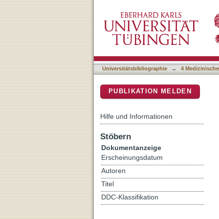
External nursing applicat
DSpace Repositorium (Manakin b
description of interventio
Universitätsbibliographie
→
4 Medizinische
PUBLIKATION MELDEN
Hilfe und Informationen
Stöbern
Dokumentanzeige
Erscheinungsdatum
Autoren
Titel
DDC-Klassifikation