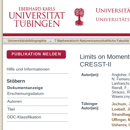
Limits on Momentum-Dependent Asymmetric 
DSpace Repositorium (Manakin basiert)
Universitätsbibliographie
→
7 Mathematisch-Naturwissenschaftliche Fakultät
PUBLIKATION MELDEN
Limits on Moment
CRESST-II
Hilfe und Informationen
Autor(en):
Angloher, 
N. Ferreiro
Stöbern
Lanfranchi,
Dokumentanzeige
Reindl, F.
;
Strauss, R
Erscheinungsdatum
Wawoczny,
Autoren
Tübinger
Jochum, J
Autor(en):
Titel
Loebell, J
Strandhag
DDC-Klassifikation
Uffinger, 
Usherov, 