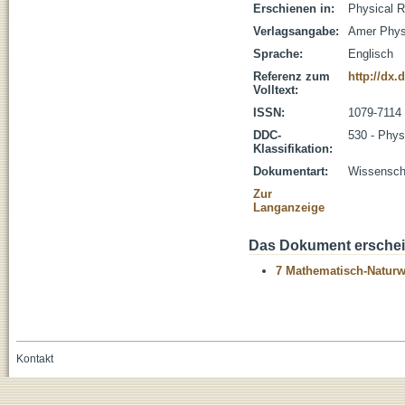
Erschienen in:
Physical R
Verlagsangabe:
Amer Phys
Sprache:
Englisch
Referenz zum
http://dx.
Volltext:
ISSN:
1079-7114
DDC-
530 - Phys
Klassifikation:
Dokumentart:
Wissenscha
Zur
Langanzeige
Das Dokument erschein
7 Mathematisch-Naturwi
Kontakt