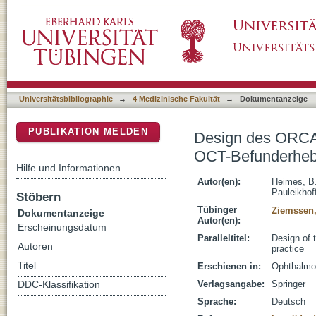
Design des ORCA-Moduls der OCEAN-Studie
DSpace Repositorium (Manakin basiert)
täglichen Praxisroutine
Universitätsbibliographie
→
4 Medizinische Fakultät
→
Dokumentanzeige
PUBLIKATION MELDEN
Design des ORCA
OCT-Befunderhebun
Hilfe und Informationen
Autor(en):
Heimes, B
Pauleikhof
Stöbern
Tübinger
Ziemssen,
Dokumentanzeige
Autor(en):
Erscheinungsdatum
Paralleltitel:
Design of 
Autoren
practice
Titel
Erschienen in:
Ophthalmol
Verlagsangabe:
Springer
DDC-Klassifikation
Sprache:
Deutsch