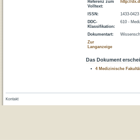
Referenz zum
http://dx.
Volltext:
ISSN:
1433-0423
DDC-
610 - Medi
Klassifikation:
Dokumentart:
Wissenscha
Zur
Langanzeige
Das Dokument erschein
4 Medizinische Fakultä
Kontakt