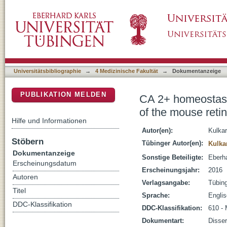
CA 2+ homeostasis in healthy and degenerat
DSpace Repositorium (Manakin basiert)
Universitätsbibliographie
→
4 Medizinische Fakultät
→
Dokumentanzeige
PUBLIKATION MELDEN
CA 2+ homeostasi
of the mouse reti
Hilfe und Informationen
Autor(en):
Kulkar
Stöbern
Tübinger Autor(en):
Kulka
Dokumentanzeige
Sonstige Beteiligte:
Eberha
Erscheinungsdatum
Erscheinungsjahr:
2016
Autoren
Verlagsangabe:
Tübin
Titel
Sprache:
Engli
DDC-Klassifikation
DDC-Klassifikation:
610 - 
Dokumentart:
Disser