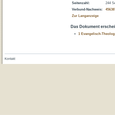
Seitenzahl:
244 S
Verbund-Nachweis:
45638
Zur Langanzeige
Das Dokument erschein
1 Evangelisch-Theolog
Kontakt