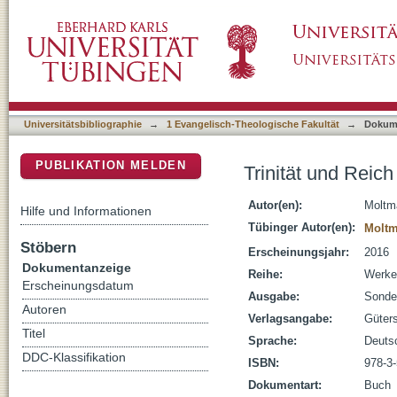
Trinität und Reich Gottes : zur Gotteslehre
DSpace Repositorium (Manakin basiert)
Universitätsbibliographie
→
1 Evangelisch-Theologische Fakultät
→
Dokum
PUBLIKATION MELDEN
Trinität und Reich
Autor(en):
Moltm
Hilfe und Informationen
Tübinger Autor(en):
Moltm
Stöbern
Erscheinungsjahr:
2016
Dokumentanzeige
Reihe:
Werke
Erscheinungsdatum
Ausgabe:
Sonde
Autoren
Verlagsangabe:
Güters
Titel
Sprache:
Deuts
DDC-Klassifikation
ISBN:
978-3
Dokumentart:
Buch