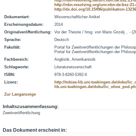
http://nbn-resolving.de/urn:nbn:de:bsz:21-
http://nbn-resolving.org/urn:nbn:de:bsz:21
http://dx.doi.org/10.15496/publikation-1323
Dokumentart:
Wissenschaftlicher Artikel
Erscheinungsdatum:
2014
Originalveröffentlichung:
Vor der Theorie / hrsg. von Mario Grizelj... - (
Sprache:
Deutsch
Fakultät:
Portal für Zweitveröffentlichungen der Philoso
Portal für Zweitveröffentlichungen der Philoso
Fachbereich:
Anglistik, Amerikanistik
Schlagworte:
Literaturwissenschaft
ISBN:
978-3-8260-5392-4
Lizenz:
http://tobias-lib.uni-tuebingen.de/doku/li
lib.uni-tuebingen.de/doku/lic_ohne_pod.p
Zur Langanzeige
Inhaltszusammenfassung:
Zweitveröffentlichung
Das Dokument erscheint in: