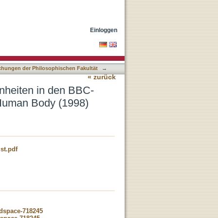
mentationen Windrush
Einloggen
lichungen der Philosophischen Fakultät
→
« zurück
nheiten in den BBC-
Human Body (1998)
st.pdf
-dspace-718245