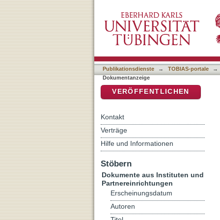
Was der Fall ist: von T
DSpace Repositorium (Manakin b
(1998) und The Human Bo
Publikationsdienste
→
TOBIAS-portale
→
Dokumentanzeige
VERÖFFENTLICHEN
Kontakt
Verträge
Hilfe und Informationen
Stöbern
Dokumente aus Instituten und
Partnereinrichtungen
Erscheinungsdatum
Autoren
Titel