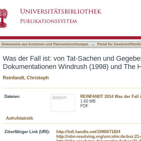
at-Sachen und Gegebenheiten in den BBC-Doku
asiert)
dy (1998)
Dokumente aus Instituten und Partnereinrichtungen
→
Portal für Zweitveröffent
Was der Fall ist: von Tat-Sachen und Gegebe
Dokumentationen Windrush (1998) und The 
Reinfandt, Christoph
Dateien:
REINFANDT 2014 Was der Fall i
1.60 MB
PDF
Aufrufstatistik
Zitierfähiger Link (URI):
http://hdl.handle.net/10900/71824
http://nbn-resolving.org/urn:nbn:de:bsz:21