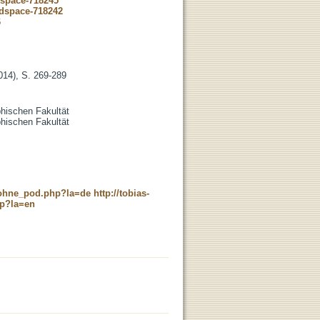
dspace-718245
-dspace-718242
6
2014), S. 269-289
phischen Fakultät
phischen Fakultät
c_ohne_pod.php?la=de
http://tobias-
hp?la=en