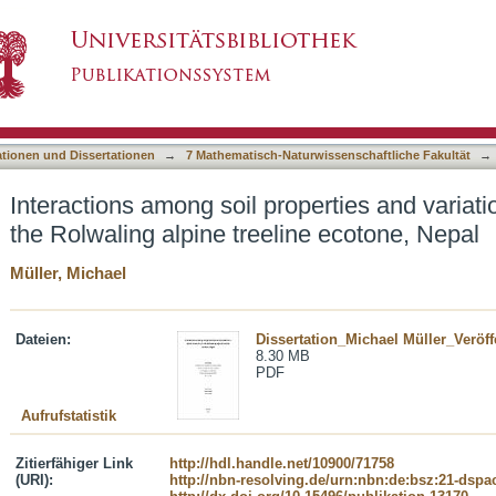
operties and variations in stand structures in th
asiert)
ationen und Dissertationen
→
7 Mathematisch-Naturwissenschaftliche Fakultät
→
Interactions among soil properties and variatio
the Rolwaling alpine treeline ecotone, Nepal
Müller, Michael
Dateien:
Dissertation_Michael Müller_Veröffen
8.30 MB
PDF
Aufrufstatistik
Zitierfähiger Link
http://hdl.handle.net/10900/71758
(URI):
http://nbn-resolving.de/urn:nbn:de:bsz:21-dspa