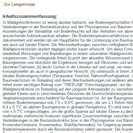
Zur Langanzeige
Inhaltszusammenfassung:
In Waldgrenzökotonen ist wenig darüber bekannt, wie Bodeneigenschaften
Veränderungen in der Bestandsstruktur und der Physiognomie von Bäumen i
Auswirkungen der Variabilität von Bodenfeuchte auf das Verhalten von alp
ausreichende Aufmerksamkeit erhalten. Die Bodentemperaturverhältnisse i
dokumentiert und werden als ein Hauptfaktor für die Limitierung von Baum
wie auch auf lokaler Ebene. Die Wechselwirkungen zwischen verfügbaren
Waldgrenzökotonen wurden dagegen bisher kaum erforscht. Um diese Fors
wiederholt Messungen und Beprobungen in einem naturnahen Waldgrenzökot
vorgenommen. Die vorliegende Arbeit (i) prüft den aktuellen Wissensstand 
Baumgrenzen und diskutiert die Ergebnisse bezogen auf Ökozonen und au
einzelner Faktoren; (ii) deckt Lücken in der Literatur auf und zeigt, wo neu
konzeptioneller als auch in geografischer Hinsicht; (iii) untersucht in ihr
lokalen Bodeneigenschaften (Temperatur, Feuchte, Nährstoffverfügbarkeit, u
Baumwachstum im Rolwaling und deren Wechselwirkungen mit anderen abioti
liefert einen wichtigen Beitrag zum “TREELINE”-Forschungsprojekt, um die 
Waldgrenzökotons im Rolwaling auf den jüngsten Klimawandel zu verstehen
globaler Ebene und in verschiedenen Ökozonen die Durchschnittstemperat
Vegetationsperiode entscheidend für Baumwachstum ist. An der Baumgrenze 
mittlere Bodentemperatur von 7.5 ± 0.6°C gemessen, die um 1.1 Kelvin höher
6.4 ± 0.7°C an alpinen Baumgrenzen in globaler Perspektive. Es wird eine
von ± 0.7°C vorgeschlagen, um die große Spanne auf lokaler Ebene zu de
multivariate statistische Analysen signifikante Zusammenhänge zwischen
Veränderungen in der Bestandsstruktur bzw. in der Physiognomie von Bä
Kronendurchmesser, Kronenradius, Blattflächenindex). Im Gegenzug werde
Bodentemperaturen durch die Bestandsstruktur selbst gesteuert. Die Ausw