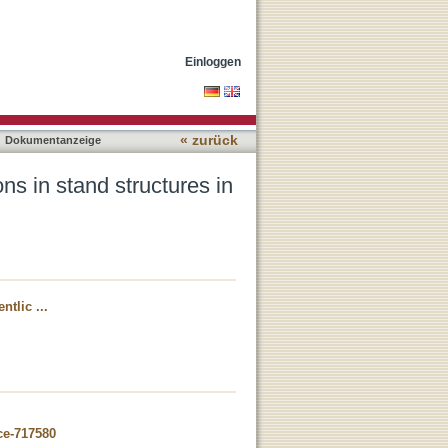
e Rolwaling alpine treeline
Einloggen
« zurück
Dokumentanzeige
ns in stand structures in
tlic ...
ce-717580