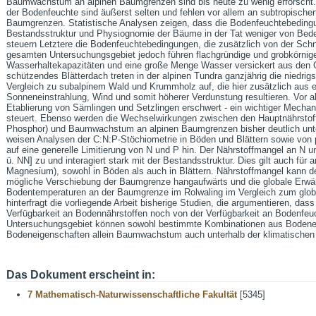
Baumwachstum an alpinen Baumgrenzen sind bis heute zu wenig erforsch
der Bodenfeuchte sind äußerst selten und fehlen vor allem an subtropisch
Baumgrenzen. Statistische Analysen zeigen, dass die Bodenfeuchtebedingun
Bestandsstruktur und Physiognomie der Bäume in der Tat weniger von Bed
steuern Letztere die Bodenfeuchtebedingungen, die zusätzlich von der Sch
gesamten Untersuchungsgebiet jedoch führen flachgründige und grobkörnig
Wasserhaltekapazitäten und eine große Menge Wasser versickert aus den 
schützendes Blätterdach treten in der alpinen Tundra ganzjährig die niedrig
Vergleich zu subalpinem Wald und Krummholz auf, die hier zusätzlich aus 
Sonneneinstrahlung, Wind und somit höherer Verdunstung resultieren. Vor a
Etablierung von Sämlingen und Setzlingen erschwert - ein wichtiger Mecha
steuert. Ebenso werden die Wechselwirkungen zwischen den Hauptnährstoffe
Phosphor) und Baumwachstum an alpinen Baumgrenzen bisher deutlich unt
weisen Analysen der C:N:P-Stöchiometrie in Böden und Blättern sowie von
auf eine generelle Limitierung von N und P hin. Der Nährstoffmangel an N u
ü. NN] zu und interagiert stark mit der Bestandsstruktur. Dies gilt auch für 
Magnesium), sowohl in Böden als auch in Blättern. Nährstoffmangel kann d
mögliche Verschiebung der Baumgrenze hangaufwärts und die globale Erwä
Bodentemperaturen an der Baumgrenze im Rolwaling im Vergleich zum glo
hinterfragt die vorliegende Arbeit bisherige Studien, die argumentieren, d
Verfügbarkeit an Bodennährstoffen noch von der Verfügbarkeit an Bodenfeu
Untersuchungsgebiet können sowohl bestimmte Kombinationen aus Bodenei
Bodeneigenschaften allein Baumwachstum auch unterhalb der klimatischen 
Das Dokument erscheint in:
7 Mathematisch-Naturwissenschaftliche Fakultät
[5345]