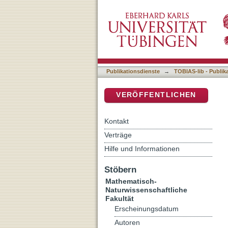
Interactions among soil pr
DSpace Repositorium (Manakin b
ecotone, Nepal
Publikationsdienste
→
TOBIAS-lib - Publik
VERÖFFENTLICHEN
Kontakt
Verträge
Hilfe und Informationen
Stöbern
Mathematisch-
Naturwissenschaftliche
Fakultät
Erscheinungsdatum
Autoren