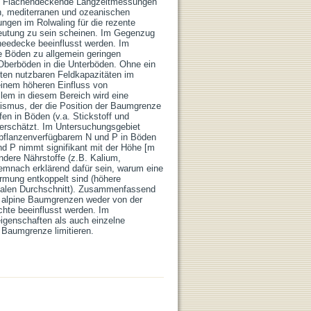
t. Flächendeckende Langzeitmessungen
en, mediterranen und ozeanischen
gen im Rolwaling für die rezente
eutung zu sein scheinen. Im Gegenzug
needecke beeinflusst werden. Im
e Böden zu allgemein geringen
Oberböden in die Unterböden. Ohne ein
sten nutzbaren Feldkapazitäten im
einem höheren Einfluss von
llem in diesem Bereich wird eine
nismus, der die Position der Baumgrenze
n in Böden (v.a. Stickstoff und
erschätzt. Im Untersuchungsgebiet
 pflanzenverfügbarem N und P in Böden
nd P nimmt signifikant mit der Höhe [m
andere Nährstoffe (z.B. Kalium,
emnach erklärend dafür sein, warum eine
rmung entkoppelt sind (höhere
balen Durchschnitt). Zusammenfassend
ass alpine Baumgrenzen weder von der
chte beeinflusst werden. Im
genschaften als auch einzelne
Baumgrenze limitieren.