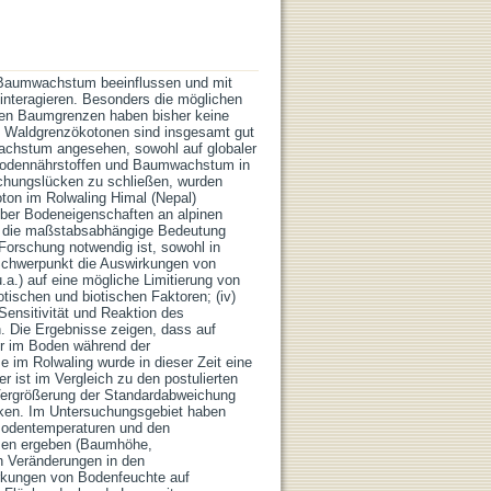
 Baumwachstum beeinflussen und mit
nteragieren. Besonders die möglichen
inen Baumgrenzen haben bisher keine
n Waldgrenzökotonen sind insgesamt gut
wachstum angesehen, sowohl auf globaler
 Bodennährstoffen und Baumwachstum in
chungslücken zu schließen, wurden
on im Rolwaling Himal (Nepal)
über Bodeneigenschaften an alpinen
f die maßstabsabhängige Bedeutung
e Forschung notwendig ist, sowohl in
em Schwerpunkt die Auswirkungen von
.a.) auf eine mögliche Limitierung von
schen und biotischen Faktoren; (iv)
Sensitivität und Reaktion des
. Die Ergebnisse zeigen, dass auf
ur im Boden während der
im Rolwaling wurde in dieser Zeit eine
 ist im Vergleich zu den postulierten
 Vergrößerung der Standardabweichung
cken. Im Untersuchungsgebiet haben
 Bodentemperaturen und den
umen ergeben (Baumhöhe,
n Veränderungen in den
irkungen von Bodenfeuchte auf