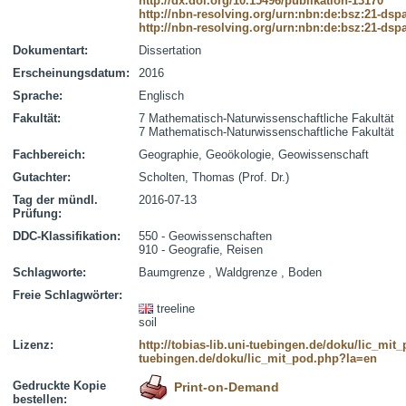
http://dx.doi.org/10.15496/publikation-13170
http://nbn-resolving.org/urn:nbn:de:bsz:21-dsp
http://nbn-resolving.org/urn:nbn:de:bsz:21-dsp
Dokumentart:
Dissertation
Erscheinungsdatum:
2016
Sprache:
Englisch
Fakultät:
7 Mathematisch-Naturwissenschaftliche Fakultät
7 Mathematisch-Naturwissenschaftliche Fakultät
Fachbereich:
Geographie, Geoökologie, Geowissenschaft
Gutachter:
Scholten, Thomas (Prof. Dr.)
Tag der mündl.
2016-07-13
Prüfung:
DDC-Klassifikation:
550 - Geowissenschaften
910 - Geografie, Reisen
Schlagworte:
Baumgrenze , Waldgrenze , Boden
Freie Schlagwörter:
treeline
soil
Lizenz:
http://tobias-lib.uni-tuebingen.de/doku/lic_mi
tuebingen.de/doku/lic_mit_pod.php?la=en
Gedruckte Kopie
Print-on-Demand
bestellen: