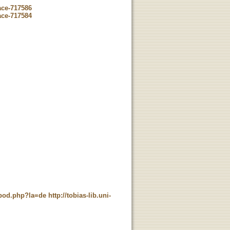
ace-717586
ace-717584
t_pod.php?la=de
http://tobias-lib.uni-