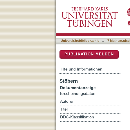
Assessment of paleo-land
DSpace Repositorium (Manakin b
and GIS methods in the L
Universitätsbibliographie
→
7 Mathematisc
PUBLIKATION MELDEN
Hilfe und Informationen
Stöbern
Dokumentanzeige
Erscheinungsdatum
Autoren
Titel
DDC-Klassifikation