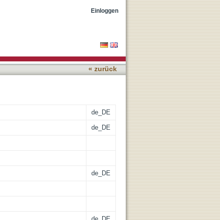
 techniques, modelling
Einloggen
« zurück
de_DE
de_DE
de_DE
de_DE