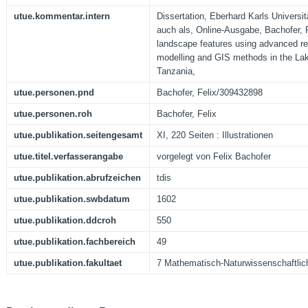
utue.kommentar.intern
Dissertation, Eberhard Karls Universi
auch als, Online-Ausgabe, Bachofer, 
landscape features using advanced r
modelling and GIS methods in the La
Tanzania,
utue.personen.pnd
Bachofer, Felix/309432898
utue.personen.roh
Bachofer, Felix
utue.publikation.seitengesamt
XI, 220 Seiten : Illustrationen
utue.titel.verfasserangabe
vorgelegt von Felix Bachofer
utue.publikation.abrufzeichen
tdis
utue.publikation.swbdatum
1602
utue.publikation.ddcroh
550
utue.publikation.fachbereich
49
utue.publikation.fakultaet
7 Mathematisch-Naturwissenschaftlic