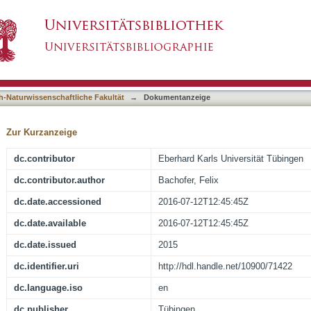
scape features using advanced remote sensing
asiert)
ake Manyara Basin, Northern Tanzania
h-Naturwissenschaftliche Fakultät
→
Dokumentanzeige
Zur Kurzanzeige
dc.contributor
Eberhard Karls Universität Tübingen
dc.contributor.author
Bachofer, Felix
dc.date.accessioned
2016-07-12T12:45:45Z
dc.date.available
2016-07-12T12:45:45Z
dc.date.issued
2015
dc.identifier.uri
http://hdl.handle.net/10900/71422
dc.language.iso
en
dc.publisher
Tübingen