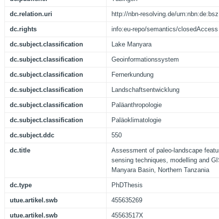
dc.relation.uri
http://nbn-resolving.de/urn:nbn:de:b
dc.rights
info:eu-repo/semantics/closedAccess
dc.subject.classification
Lake Manyara
dc.subject.classification
Geoinformationssystem
dc.subject.classification
Fernerkundung
dc.subject.classification
Landschaftsentwicklung
dc.subject.classification
Paläanthropologie
dc.subject.classification
Paläoklimatologie
dc.subject.ddc
550
dc.title
Assessment of paleo-landscape featu
sensing techniques, modelling and G
Manyara Basin, Northern Tanzania
dc.type
PhDThesis
utue.artikel.swb
455635269
utue.artikel.swb
45563517X